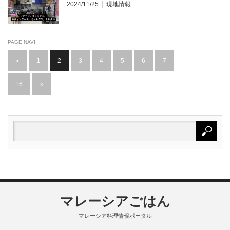
2024/11/25
現地情報
PAGE NAVI
«
1
2
3
4
5
6
7
…
16
»
マレーシアごはん
マレーシア料理情報ポータル