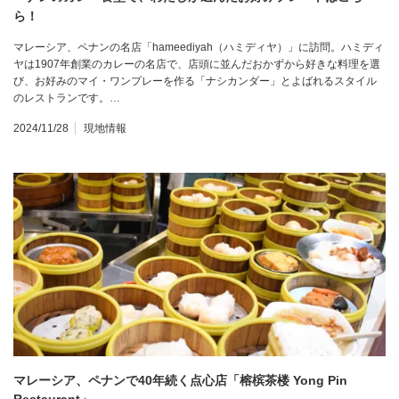
ら！
マレーシア、ペナンの名店「hameediyah（ハミディヤ）」に訪問。ハミディ
ヤは1907年創業のカレーの名店で、店頭に並んだおかずから好きな料理を選
び、お好みのマイ・ワンプレーを作る「ナシカンダー」とよばれるスタイル
のレストランです。…
2024/11/28
現地情報
マレーシア、ペナンで40年続く点心店「榕槟茶楼 Yong Pin
Restaurant」