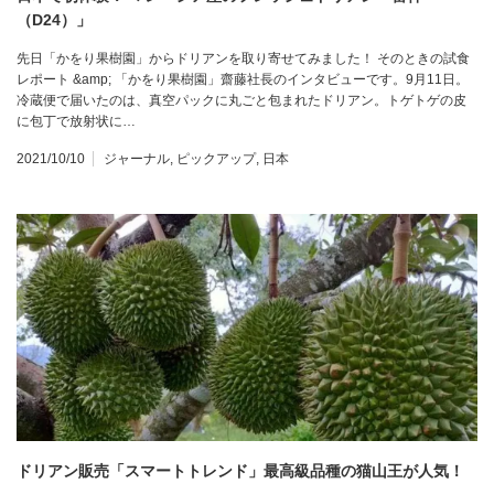
（D24）」
先日「かをり果樹園」からドリアンを取り寄せてみました！ そのときの試食
レポート &amp; 「かをり果樹園」齋藤社長のインタビューです。9月11日。
冷蔵便で届いたのは、真空パックに丸ごと包まれたドリアン。トゲトゲの皮
に包丁で放射状に…
2021/10/10
ジャーナル
,
ピックアップ
,
日本
ドリアン販売「スマートトレンド」最高級品種の猫山王が人気！