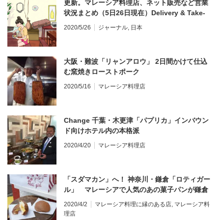
更新。マレーシア料理店、ネット販売など営業
状況まとめ（5日26日現在）Delivery & Take-
away available! Malaysian food in Japan
2020/5/26
ジャーナル
,
日本
大阪・難波「リャンアロウ」 2日間かけて仕込
む窯焼きローストポーク
2020/5/16
マレーシア料理店
Change 千葉・木更津「パプリカ」インバウン
ド向けホテル内の本格派
2020/4/20
マレーシア料理店
「スダマカン」へ！ 神奈川・鎌倉「ロティガー
ル」 マレーシアで人気のあの菓子パンが鎌倉
に！
2020/4/2
マレーシア料理に縁のある店
,
マレーシア料
理店