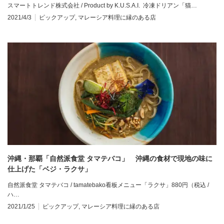
スマートトレンド株式会社 / Product by K.U.S.A.I. 冷凍ドリアン「猫…
2021/4/3
ピックアップ
,
マレーシア料理に縁のある店
沖縄・那覇「自然派食堂 タマテバコ」 沖縄の食材で現地の味に
仕上げた「ベジ・ラクサ」
自然派食堂 タマテバコ / tamatebako看板メニュー「ラクサ」880円（税込 /
ハ…
2021/1/25
ピックアップ
,
マレーシア料理に縁のある店