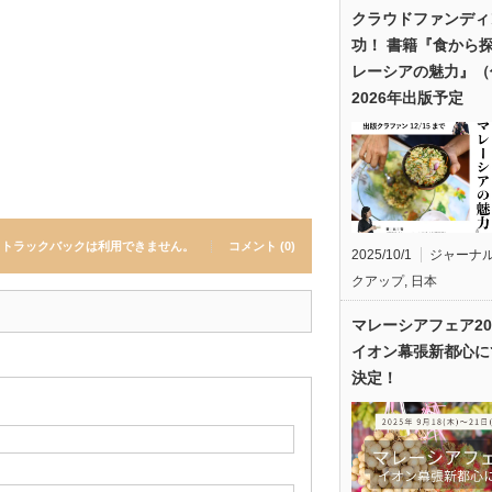
クラウドファンディ
功！ 書籍『食から
レーシアの魅力』（
2026年出版予定
トラックバックは利用できません。
コメント (0)
2025/10/1
ジャーナ
クアップ
,
日本
マレーシアフェア20
イオン幕張新都心に
決定！