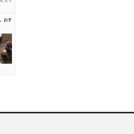
ル
,
ピッ
。おす