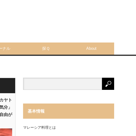
ーナル
探Ｑ
About
「カヤト
気分」
基本情報
自由が
マレーシア料理とは