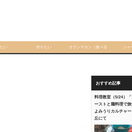
たい
作りたい
オランマカン（食べる
ジャ
人）
おすすめ記事
料理教室（5/24）
ーストと麺料理で旅
よみうりカルチャー
丘にて