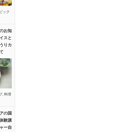
ピック
のお知
イスと
うりカ
て
プ
,
料理
アの国
体験講
ャー自