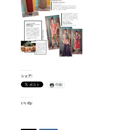
シェア:
印刷
いいね: