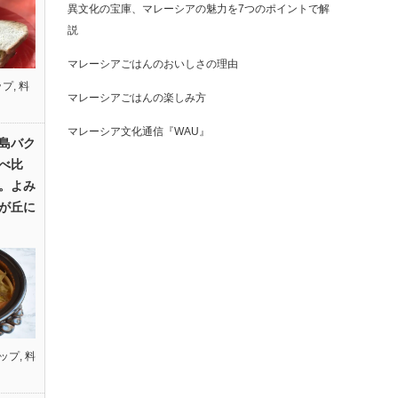
異文化の宝庫、マレーシアの魅力を7つのポイントで解
説
マレーシアごはんのおいしさの理由
ップ
,
料
マレーシアごはんの楽しみ方
マレーシア文化通信『WAU』
島バク
べ比
。よみ
が丘に
ップ
,
料