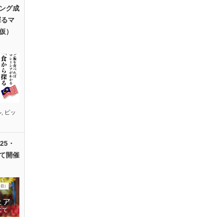
ング成
探るマ
仮）
ル
,
ピッ
25・
て開催