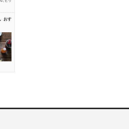
ル
,
ピッ
。おす