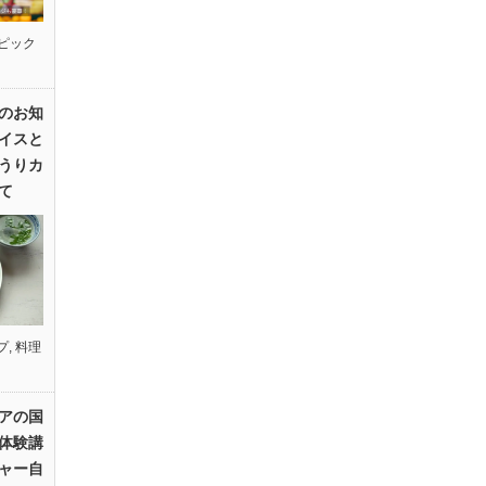
ピック
のお知
イスと
うりカ
て
プ
,
料理
アの国
体験講
ャー自