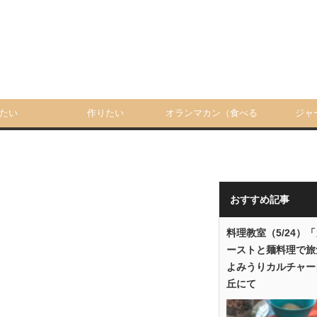
たい
作りたい
オランマカン（食べる
ジャ
人）
おすすめ記事
料理教室（5/24）
ーストと麺料理で旅
よみうりカルチャー
丘にて