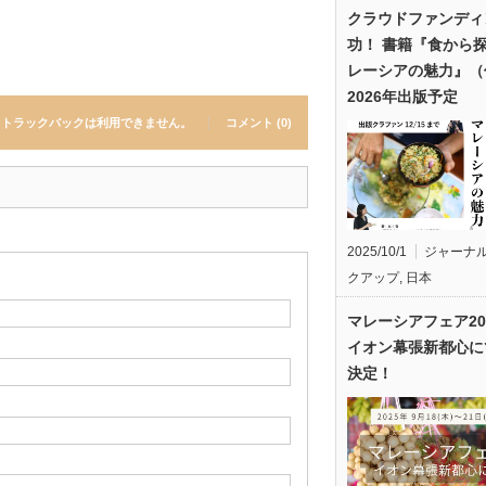
クラウドファンディ
功！ 書籍『食から
レーシアの魅力』（
2026年出版予定
トラックバックは利用できません。
コメント (0)
2025/10/1
ジャーナ
クアップ
,
日本
マレーシアフェア20
イオン幕張新都心に
決定！