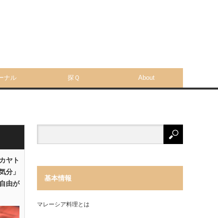
ーナル
探Ｑ
About
「カヤト
気分」
基本情報
自由が
マレーシア料理とは