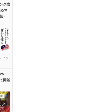
ング成
探るマ
仮）
ル
,
ピッ
25・
て開催