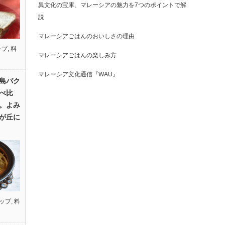
異文化の宝庫、マレーシアの魅力を7つのポイントで解
説
マレーシアごはんのおいしさの理由
ップ
,
料
マレーシアごはんの楽しみ方
マレーシア文化通信『WAU』
島バク
べ比
。よみ
が丘に
ップ
,
料