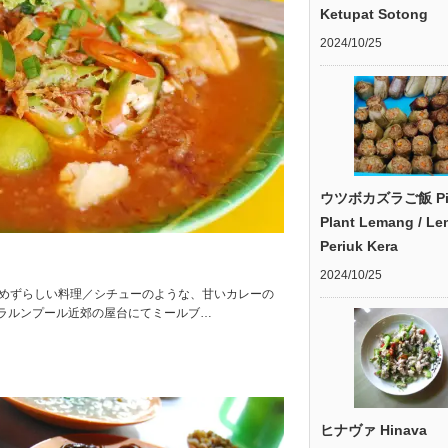
Ketupat Sotong
2024/10/25
ウツボカズラご飯 Pit
Plant Lemang / L
Periuk Kera
2024/10/25
、めずらしい料理／シチューのような、甘いカレーの
ラルンプール近郊の屋台にてミールブ…
ヒナヴァ Hinava