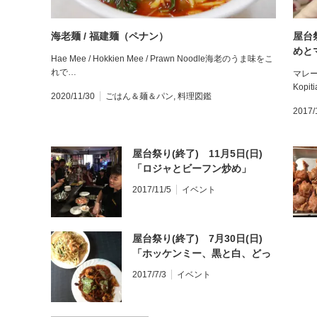
海老麺 / 福建麺（ペナン）
屋台
めとマ
Hae Mee / Hokkien Mee / Prawn Noodle海老のうま味をこ
Magg
れで…
マレー
Kopi
2020/11/30
ごはん＆麺＆パン
,
料理図鑑
2017/
屋台祭り(終了) 11月5日(日)
「ロジャとビーフン炒め」
Malaysian kopitiam festival,
2017/11/5
イベント
Rojak, Mee Siam and
cekodok
屋台祭り(終了) 7月30日(日)
「ホッケンミー、黒と白、どっ
ちが好み?」Malaysian
2017/7/3
イベント
kopitiam festival, Hokkien
Mee