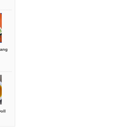
ang
oll