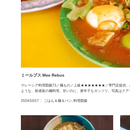
ミールブス Mee Rebus
マレーシア料理図鑑73／麺もの／上級★★★★★★★／専門店提供
ような、新感覚の麺料理。甘いのに、唐辛子もガッツリ。写真はクア
2024/10/17
ごはん＆麺＆パン
,
料理図鑑