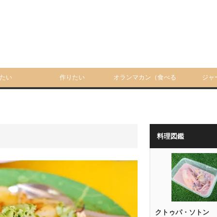
たい
作りたい
オランマカン（食べる
ジャ
人）
料理図鑑
クトゥパ・ソトン