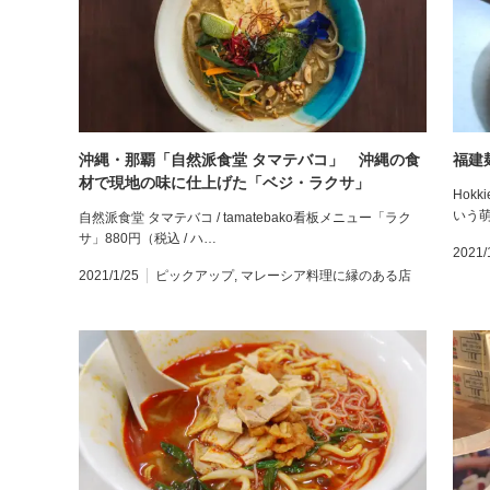
沖縄・那覇「自然派食堂 タマテバコ」 沖縄の食
福建
材で現地の味に仕上げた「ベジ・ラクサ」
Hok
いう
自然派食堂 タマテバコ / tamatebako看板メニュー「ラク
サ」880円（税込 / ハ…
2021/
2021/1/25
ピックアップ
,
マレーシア料理に縁のある店