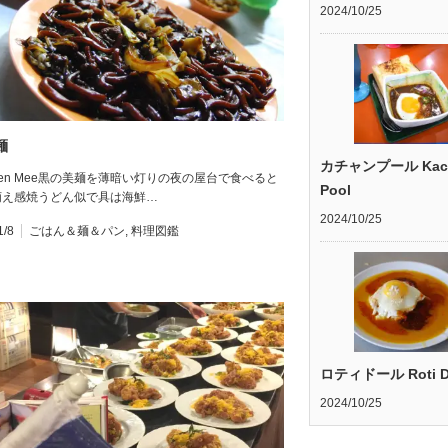
2024/10/25
麺
カチャンプール Kac
kien Mee黒の美麺を薄暗い灯りの夜の屋台で食べると
Pool
萌え感焼うどん似で具は海鮮…
2024/10/25
1/8
ごはん＆麺＆パン
,
料理図鑑
ロティドール Roti D
2024/10/25