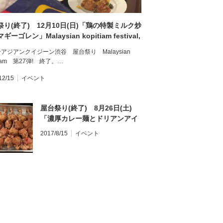
祭り(終了) 12月10日(日)「鶏の特製ミルク炒
ギーゴレン」Malaysian kopitiam festival,
i Goreng and Ayam Butter Milk
アジアンクイジーン渋谷 屋台祭り Malaysian
tiam 第27弾! 終了。…
12/15
イベント
屋台祭り(終了) 8月26日(土)
「濃厚カレー麺とドリアンアイ
ス付きバナナ揚げ」Malaysian
2017/8/15
イベント
kopitiam festival, Curry Mee
and Pisang Goreng with
Durian Ice