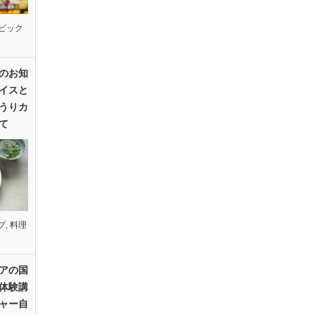
ピック
のお知
イスと
うりカ
て
プ
,
料理
アの国
体験講
ャー自