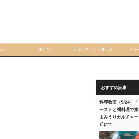
たい
作りたい
オランマカン（食べる
ジャ
人）
おすすめ記事
料理教室（5/24）
ーストと麺料理で旅
よみうりカルチャー
丘にて