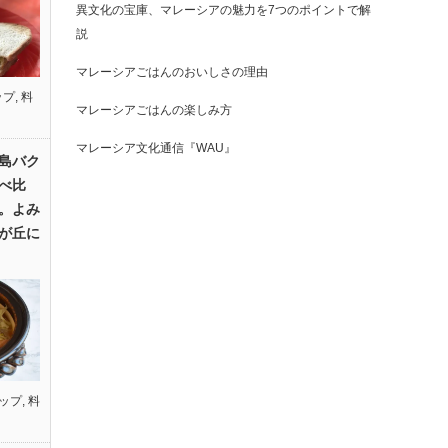
異文化の宝庫、マレーシアの魅力を7つのポイントで解
説
マレーシアごはんのおいしさの理由
ップ
,
料
マレーシアごはんの楽しみ方
マレーシア文化通信『WAU』
島バク
べ比
。よみ
が丘に
ップ
,
料