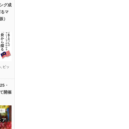
ング成
探るマ
仮）
ル
,
ピッ
25・
て開催