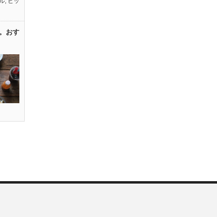
ル
,
ピッ
。おす