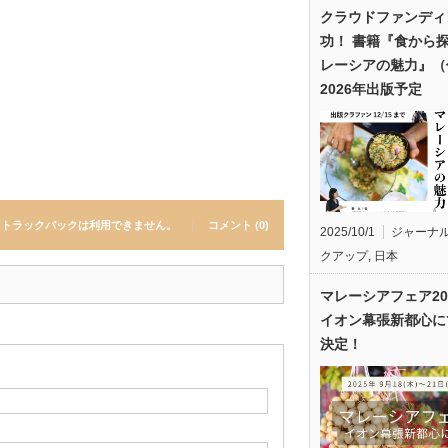
クラウドファンディ
功！ 書籍『食から
レーシアの魅力』（
2026年出版予定
トラックバックは利用できません。
コメント (0)
2025/10/1
ジャーナ
クアップ
,
日本
マレーシアフェア20
イオン幕張新都心に
決定！