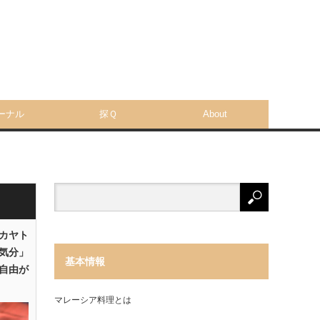
ーナル
探Ｑ
About
「カヤト
気分」
基本情報
自由が
マレーシア料理とは