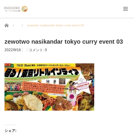
ホーム
zewotwo nasikandar tokyo curry event 03
zewotwo nasikandar tokyo curry event 03
2022/9/16
コメント:
0
シェア: