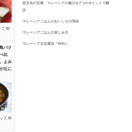
異文化の宝庫、マレーシアの魅力を7つのポイントで解
説
マレーシアごはんのおいしさの理由
ップ
,
料
マレーシアごはんの楽しみ方
マレーシア文化通信『WAU』
島バク
べ比
。よみ
が丘に
ップ
,
料