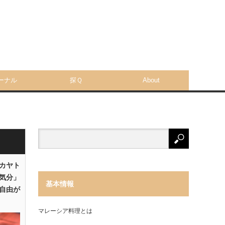
ーナル
探Ｑ
About
「カヤト
気分」
基本情報
自由が
マレーシア料理とは