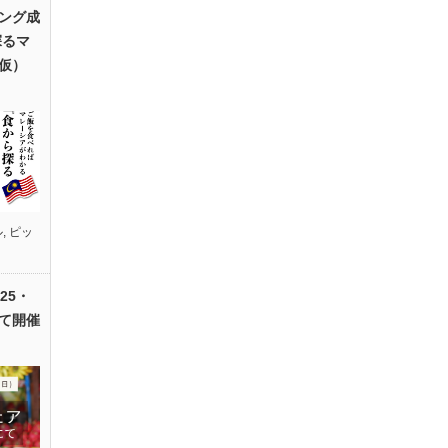
ング成
探るマ
仮）
ル
,
ピッ
25・
て開催