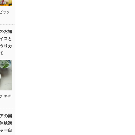
ピック
のお知
イスと
うりカ
て
プ
,
料理
アの国
体験講
ャー自