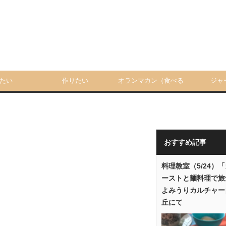
たい
作りたい
オランマカン（食べる
ジャ
人）
おすすめ記事
料理教室（5/24）
ーストと麺料理で旅
よみうりカルチャー
丘にて