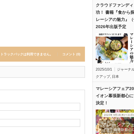
クラウドファンディ
功！ 書籍『食から
レーシアの魅力』（
2026年出版予定
トラックバックは利用できません。
コメント (0)
2025/10/1
ジャーナ
クアップ
,
日本
マレーシアフェア20
イオン幕張新都心に
決定！