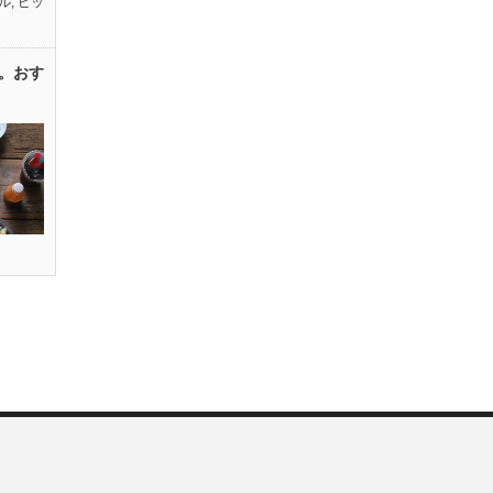
ル
,
ピッ
。おす