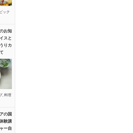
ピック
のお知
イスと
うりカ
て
プ
,
料理
アの国
体験講
ャー自