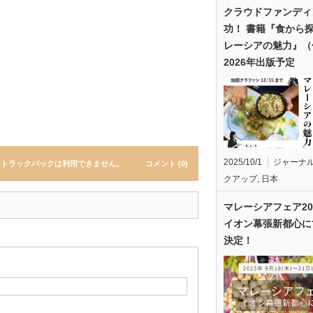
クラウドファンディ
功！ 書籍『食から
レーシアの魅力』（
2026年出版予定
2025/10/1
ジャーナ
トラックバックは利用できません。
コメント (0)
クアップ
,
日本
マレーシアフェア20
イオン幕張新都心に
決定！