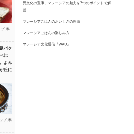
異文化の宝庫、マレーシアの魅力を7つのポイントで解
説
マレーシアごはんのおいしさの理由
ップ
,
料
マレーシアごはんの楽しみ方
マレーシア文化通信『WAU』
島バク
べ比
。よみ
が丘に
ップ
,
料