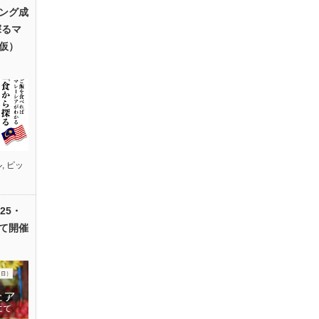
ング成
探るマ
仮）
ル
,
ピッ
25・
て開催