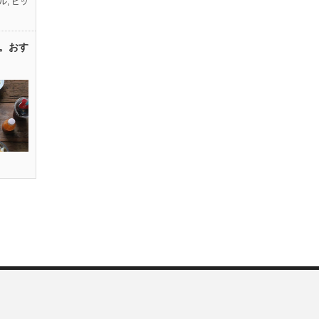
ル
,
ピッ
。おす