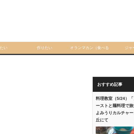
たい
作りたい
オランマカン（食べる
ジャ
人）
おすすめ記事
料理教室（5/24）
ーストと麺料理で旅
よみうりカルチャー
丘にて