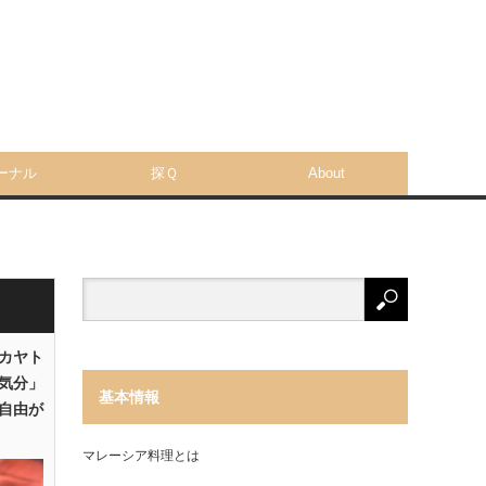
ーナル
探Ｑ
About
「カヤト
気分」
基本情報
自由が
マレーシア料理とは