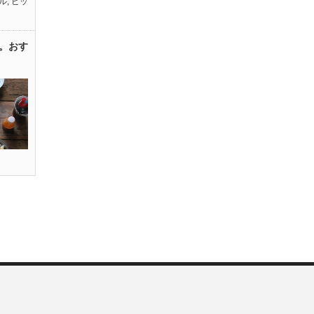
ル
,
ピッ
。おす