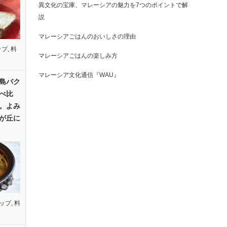
異文化の宝庫、マレーシアの魅力を7つのポイントで解
説
マレーシアごはんのおいしさの理由
ップ
,
料
マレーシアごはんの楽しみ方
マレーシア文化通信『WAU』
島バク
べ比
。よみ
が丘に
ップ
,
料