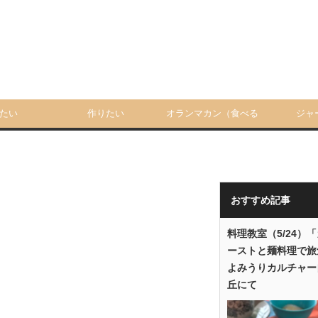
たい
作りたい
オランマカン（食べる
ジャ
人）
おすすめ記事
料理教室（5/24）
ーストと麺料理で旅
よみうりカルチャー
丘にて