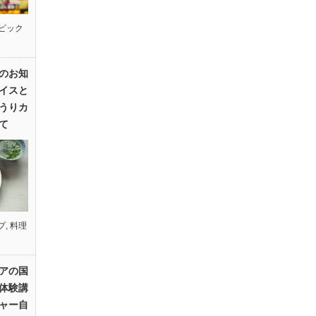
ピック
のお知
イスと
うりカ
て
プ
,
料理
アの国
体験講
ャー自