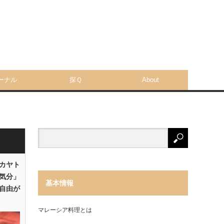
ーナル
探Ｑ
About
「カヤト
気分」
基本情報
自由が
マレーシア料理とは