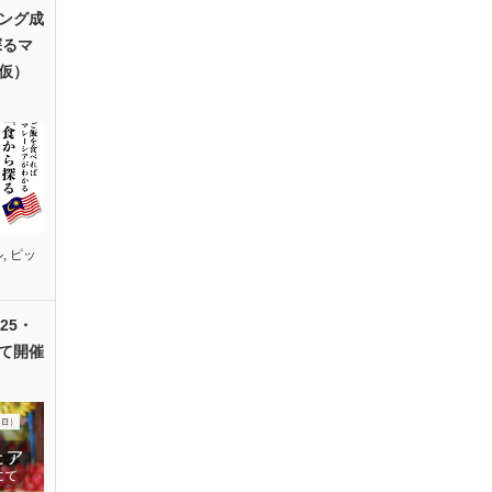
ング成
探るマ
仮）
ル
,
ピッ
25・
て開催