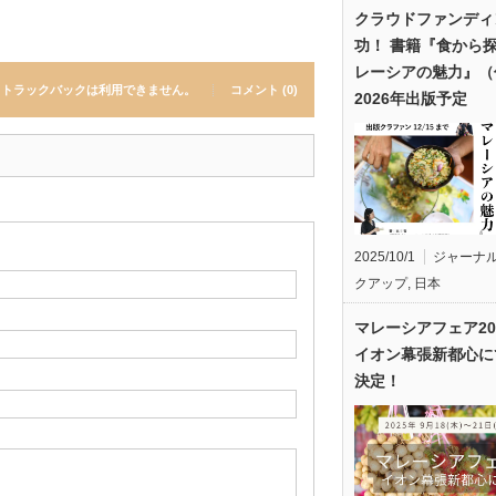
クラウドファンディ
功！ 書籍『食から
レーシアの魅力』（
トラックバックは利用できません。
コメント (0)
2026年出版予定
2025/10/1
ジャーナ
クアップ
,
日本
マレーシアフェア20
イオン幕張新都心に
決定！