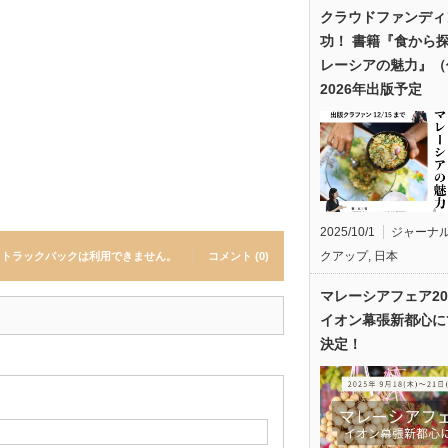
クラウドファンディ
功！ 書籍『食から
レーシアの魅力』（
2026年出版予定
2025/10/1
ジャーナ
クアップ
,
日本
トラックバックは利用できません。
コメント (0)
マレーシアフェア20
イオン幕張新都心に
決定！