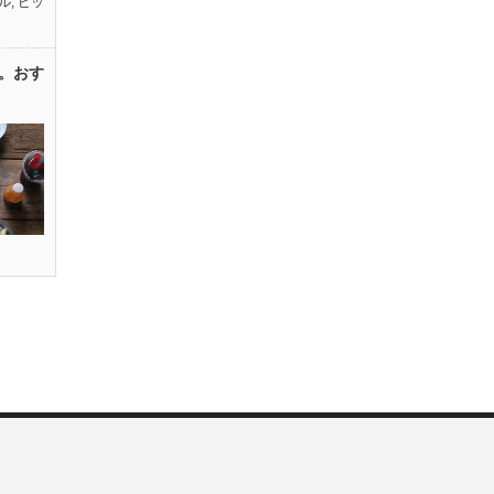
ル
,
ピッ
。おす