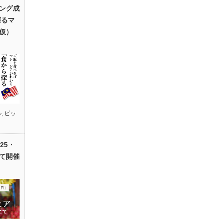
ング成
探るマ
仮）
ル
,
ピッ
25・
て開催