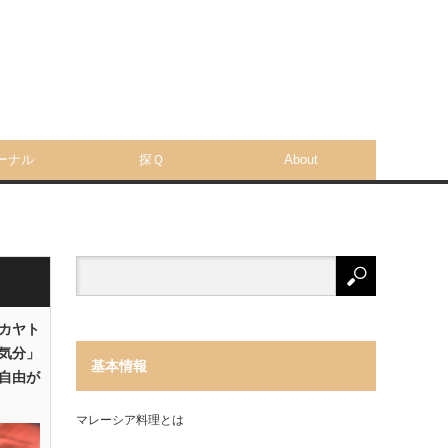
ーナル
探Ｑ
About
「カヤト
気分」
基本情報
自由が
マレーシア料理とは