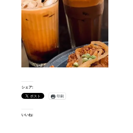
シェア:
印刷
いいね: