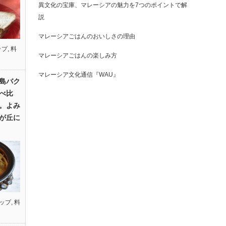
異文化の宝庫、マレーシアの魅力を7つのポイントで解
説
マレーシアごはんのおいしさの理由
ップ
,
料
マレーシアごはんの楽しみ方
マレーシア文化通信『WAU』
島バク
べ比
。よみ
が丘に
ップ
,
料