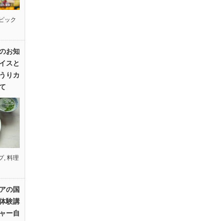
ピック
のお知
イスと
うりカ
て
プ
,
料理
アの国
体験講
ャー自