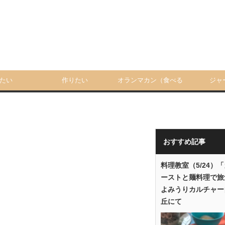
たい
作りたい
オランマカン（食べる
ジャ
人）
おすすめ記事
料理教室（5/24）
ーストと麺料理で旅
よみうりカルチャー
丘にて