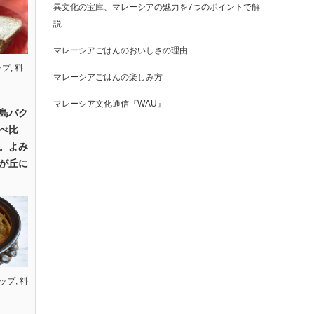
異文化の宝庫、マレーシアの魅力を7つのポイントで解
説
マレーシアごはんのおいしさの理由
ップ
,
料
マレーシアごはんの楽しみ方
マレーシア文化通信『WAU』
島バク
べ比
。よみ
が丘に
ップ
,
料