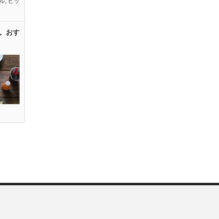
ル
,
ピッ
。おす