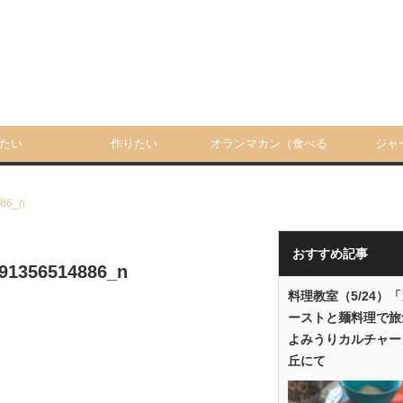
たい
作りたい
オランマカン（食べる
ジャ
人）
86_n
おすすめ記事
91356514886_n
料理教室（5/24）
ーストと麺料理で旅
よみうりカルチャー
丘にて