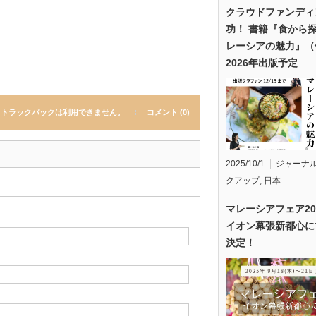
クラウドファンディ
功！ 書籍『食から
レーシアの魅力』（
2026年出版予定
トラックバックは利用できません。
コメント (0)
2025/10/1
ジャーナ
クアップ
,
日本
マレーシアフェア20
イオン幕張新都心に
決定！