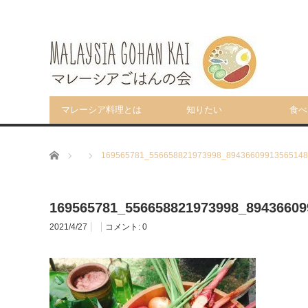
マレーシア料理とは
知りたい
食べ
ホーム
169565781_556658821973998_89436609913565148
169565781_556658821973998_89436609
2021/4/27
コメント:
0