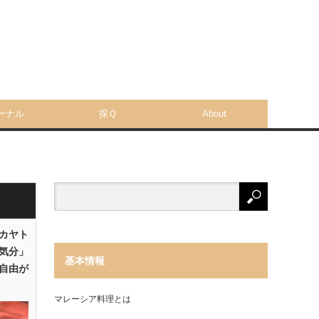
ーナル
探Ｑ
About
「カヤト
気分」
基本情報
自由が
マレーシア料理とは