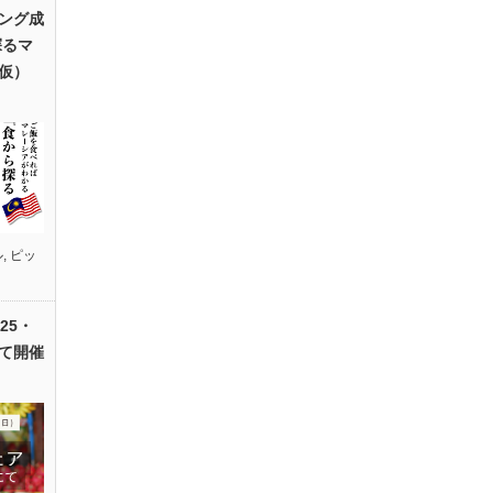
ング成
探るマ
仮）
ル
,
ピッ
25・
て開催