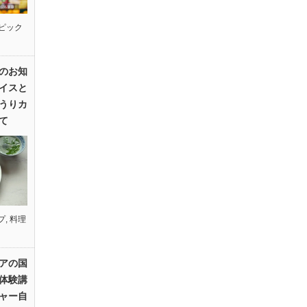
ピック
のお知
イスと
うりカ
て
プ
,
料理
アの国
体験講
ャー自