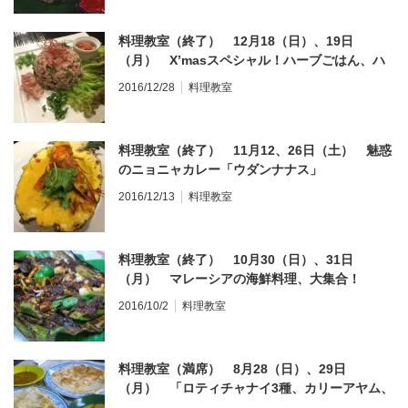
料理教室（終了） 12月18（日）、19日
（月） X’masスペシャル！ハーブごはん、ハ
ニーチキン、黒蜜おもち「Malaysian cooking
2016/12/28
料理教室
class, Nasi Ulam, Honey Chicken and Kuih
Lopes」
料理教室（終了） 11月12、26日（土） 魅惑
のニョニャカレー「ウダンナナス」
「Malaysian cooking class, Udang Nanas,
2016/12/13
料理教室
Lobak and Ketayap」
料理教室（終了） 10月30（日）、31日
（月） マレーシアの海鮮料理、大集合！
「Malaysian cooking class, Ikan Bakar,
2016/10/2
料理教室
Sambal Seafood and Agar Agar」
料理教室（満席） 8月28（日）、29日
（月） 「ロティチャナイ3種、カリーアヤム、
ミーゴレン・ママッ」Malaysian cooking