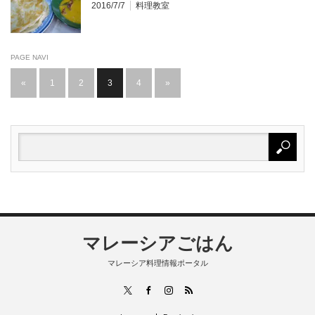
2016/7/7
料理教室
class,Roti Canai,Curry Ayama and Mee
Goreng Mamak
PAGE NAVI
«
1
2
3
4
»
マレーシアごはん
マレーシア料理情報ポータル
RSS
X
Facebook
Instagram