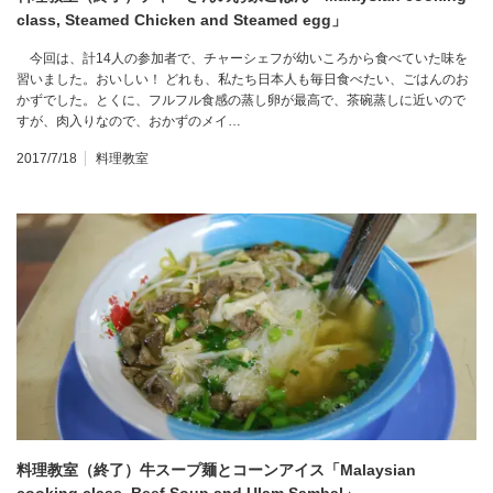
class, Steamed Chicken and Steamed egg」
今回は、計14人の参加者で、チャーシェフが幼いころから食べていた味を
習いました。おいしい！ どれも、私たち日本人も毎日食べたい、ごはんのお
かずでした。とくに、フルフル食感の蒸し卵が最高で、茶碗蒸しに近いので
すが、肉入りなので、おかずのメイ…
2017/7/18
料理教室
料理教室（終了）牛スープ麺とコーンアイス「Malaysian
cooking class, Beef Soup and Ulam Sambal」