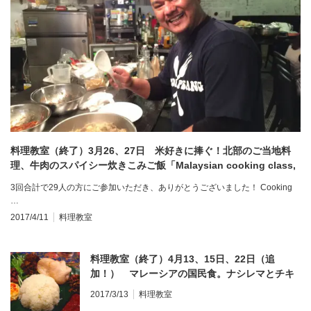
料理教室（終了）3月26、27日 米好きに捧ぐ！北部のご当地料
理、牛肉のスパイシー炊きこみご飯「Malaysian cooking class,
Nasi Daging & Sago Pudding」
3回合計で29人の方にご参加いただき、ありがとうございました！ Cooking
…
2017/4/11
料理教室
料理教室（終了）4月13、15日、22日（追
加！） マレーシアの国民食。ナシレマとチキ
ンカレー「Malaysian cooking class, Nasi
2017/3/13
料理教室
Lemak & Chicken Curry」