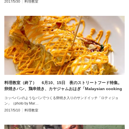
2017/5/30
料理教室
料理教室（終了） 6月10、15日 夜のストリートフード特集。
卵焼きパン、鶏串焼き、カヤジャムおはぎ「Malaysian cooking
class, Roti John & Kaya pulut」
コッペパンのようなパンでつくる卵焼き入りのサンドイッチ「ロティジョ
ン」（photo by Mar…
2017/5/10
料理教室