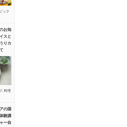
ピック
のお知
イスと
うりカ
て
プ
,
料理
アの国
体験講
ャー自