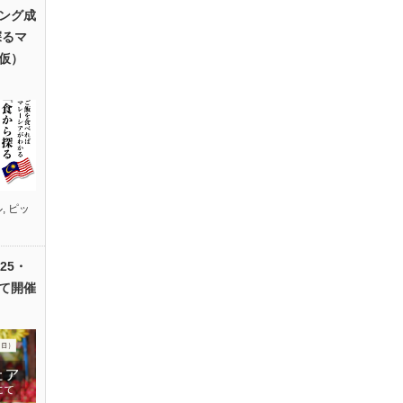
ング成
探るマ
仮）
ル
,
ピッ
25・
て開催