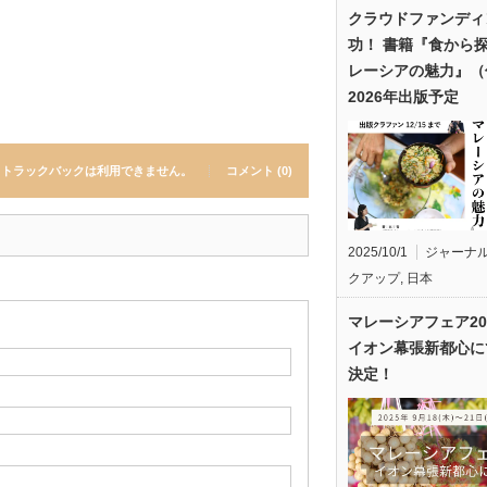
クラウドファンディ
功！ 書籍『食から
レーシアの魅力』（
2026年出版予定
トラックバックは利用できません。
コメント (0)
2025/10/1
ジャーナ
クアップ
,
日本
マレーシアフェア20
イオン幕張新都心に
決定！