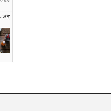
ル
,
ピッ
。おす