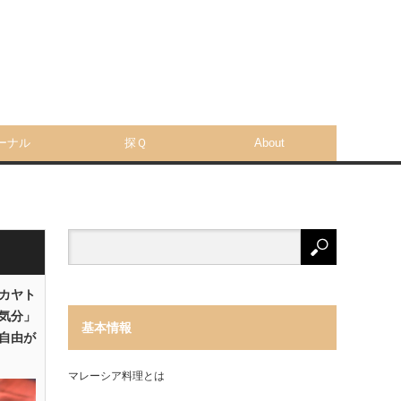
ーナル
探Ｑ
About
「カヤト
気分」
基本情報
自由が
マレーシア料理とは