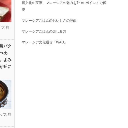
異文化の宝庫、マレーシアの魅力を7つのポイントで解
説
マレーシアごはんのおいしさの理由
ップ
,
料
マレーシアごはんの楽しみ方
マレーシア文化通信『WAU』
島バク
べ比
。よみ
が丘に
ップ
,
料