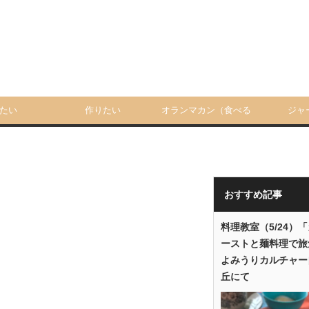
たい
作りたい
オランマカン（食べる
ジャ
人）
おすすめ記事
料理教室（5/24）
ーストと麺料理で旅
よみうりカルチャー
丘にて