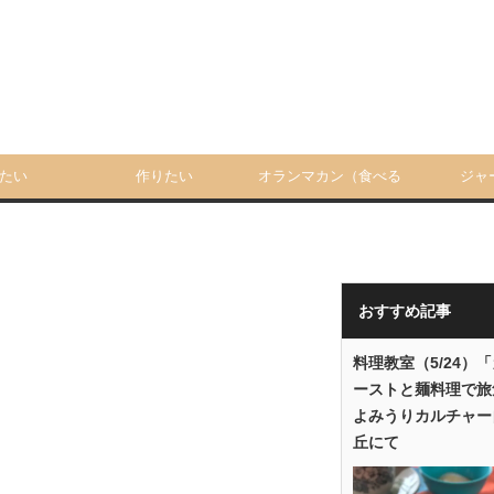
たい
作りたい
オランマカン（食べる
ジャ
人）
おすすめ記事
料理教室（5/24）
ーストと麺料理で旅
よみうりカルチャー
丘にて