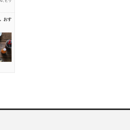
ル
,
ピッ
。おす