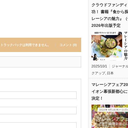
クラウドファンディ
功！ 書籍『食から
レーシアの魅力』（
2026年出版予定
トラックバックは利用できません。
コメント (0)
2025/10/1
ジャーナ
クアップ
,
日本
マレーシアフェア20
イオン幕張新都心に
決定！