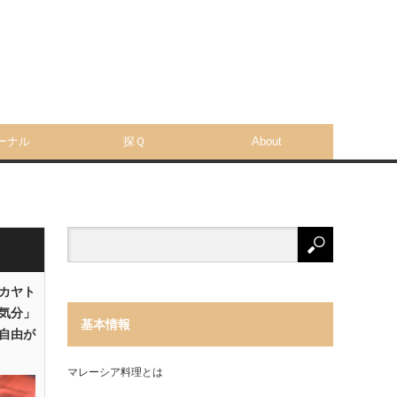
ーナル
探Ｑ
About
「カヤト
気分」
基本情報
自由が
マレーシア料理とは