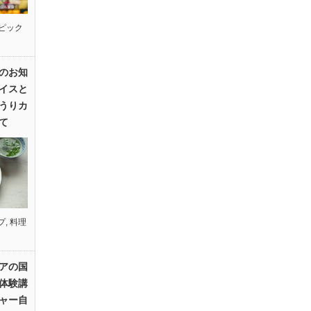
ピック
のお知
イスと
うりカ
て
プ
,
料理
アの国
体験講
ャー自