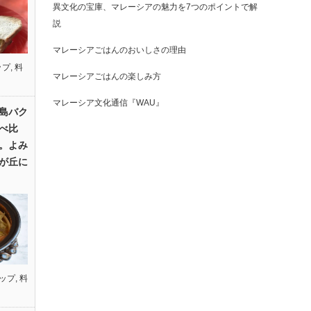
異文化の宝庫、マレーシアの魅力を7つのポイントで解
説
マレーシアごはんのおいしさの理由
ップ
,
料
マレーシアごはんの楽しみ方
マレーシア文化通信『WAU』
島バク
べ比
。よみ
が丘に
ップ
,
料