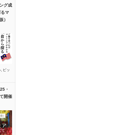
ング成
探るマ
仮）
ル
,
ピッ
25・
て開催