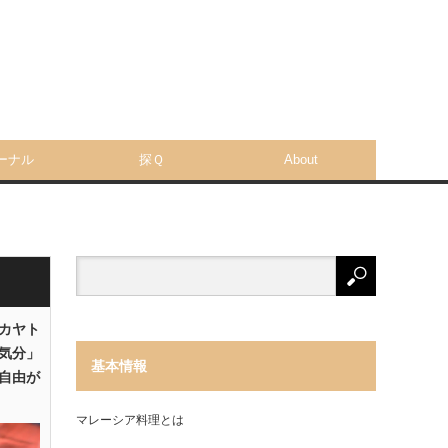
ーナル
探Ｑ
About
「カヤト
気分」
基本情報
自由が
マレーシア料理とは