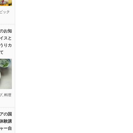
ピック
のお知
イスと
うりカ
て
プ
,
料理
アの国
体験講
ャー自