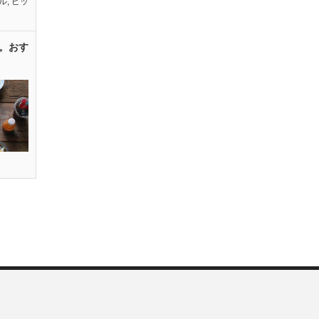
ル
,
ピッ
。おす