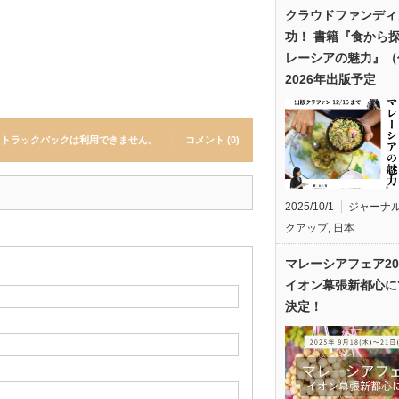
クラウドファンディ
功！ 書籍『食から
レーシアの魅力』（
2026年出版予定
トラックバックは利用できません。
コメント (0)
2025/10/1
ジャーナ
クアップ
,
日本
マレーシアフェア20
イオン幕張新都心に
決定！