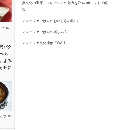
異文化の宝庫、マレーシアの魅力を7つのポイントで解
説
マレーシアごはんのおいしさの理由
ップ
,
料
マレーシアごはんの楽しみ方
マレーシア文化通信『WAU』
島バク
べ比
。よみ
が丘に
ップ
,
料