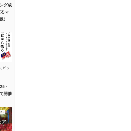
ング成
探るマ
仮）
ル
,
ピッ
25・
て開催