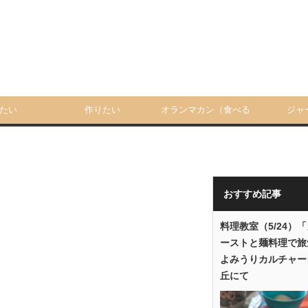
たい
作りたい
オランマカン（食べる
ジャ
人）
おすすめ記事
料理教室（5/24）
ーストと麺料理で旅
よみうりカルチャー
丘にて