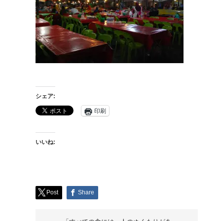
シェア:
印刷
いいね:
Post
Share