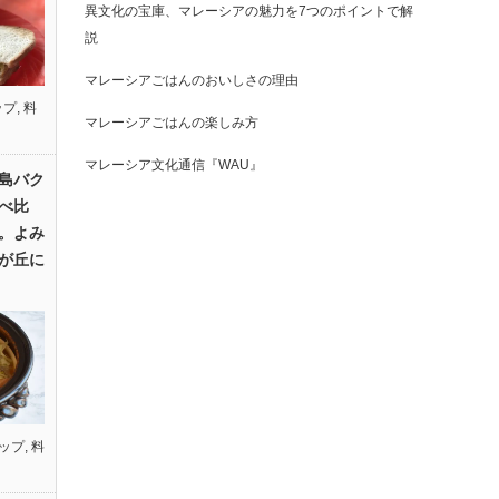
異文化の宝庫、マレーシアの魅力を7つのポイントで解
説
マレーシアごはんのおいしさの理由
ップ
,
料
マレーシアごはんの楽しみ方
マレーシア文化通信『WAU』
島バク
べ比
。よみ
が丘に
ップ
,
料