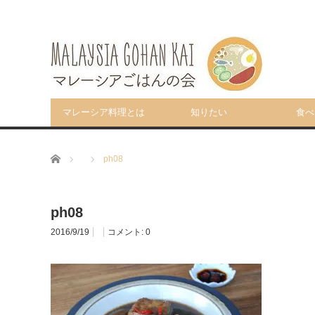
マレーシア料理とは
知りたい
食べ
ホーム
ph08
ph08
2016/9/19
コメント:
0