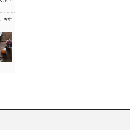
ル
,
ピッ
。おす