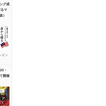
ング成
探るマ
仮）
ル
,
ピッ
25・
て開催