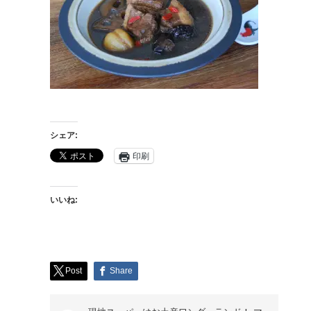
シェア:
印刷
いいね:
Post
Share