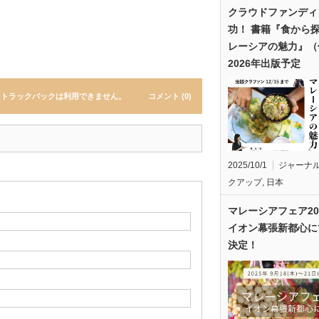
クラウドファンディ
功！ 書籍『食から
レーシアの魅力』（
2026年出版予定
トラックバックは利用できません。
コメント (0)
2025/10/1
ジャーナ
クアップ
,
日本
マレーシアフェア20
イオン幕張新都心に
決定！