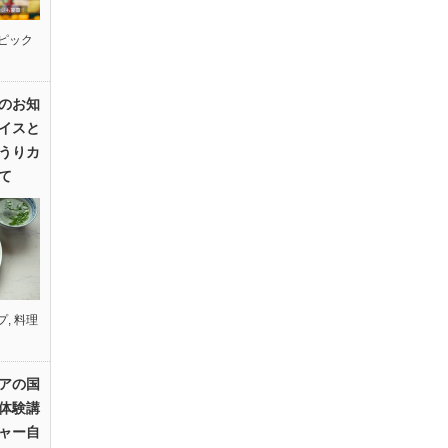
ピック
のお知
イスと
うりカ
て
プ
,
料理
アの国
体験講
ャー自