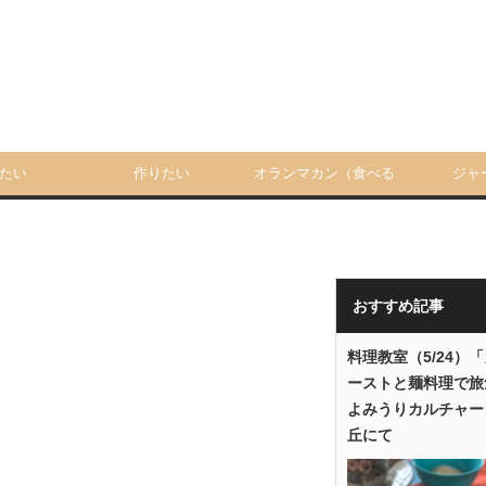
たい
作りたい
オランマカン（食べる
ジャ
人）
おすすめ記事
料理教室（5/24）
ーストと麺料理で旅
よみうりカルチャー
丘にて