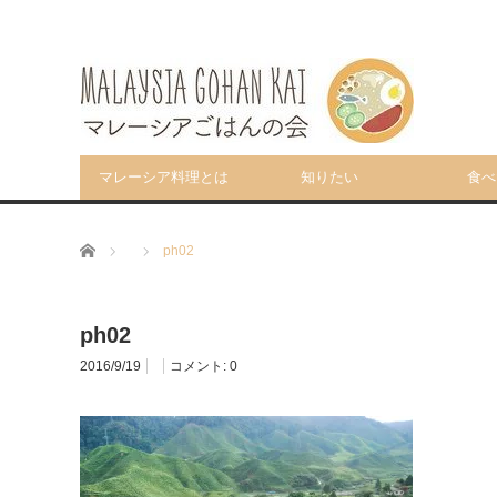
マレーシア料理とは
知りたい
食べ
ホーム
ph02
ph02
2016/9/19
コメント:
0