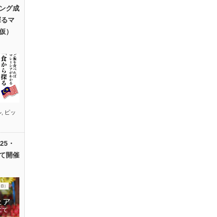
ング成
探るマ
仮）
ル
,
ピッ
25・
て開催