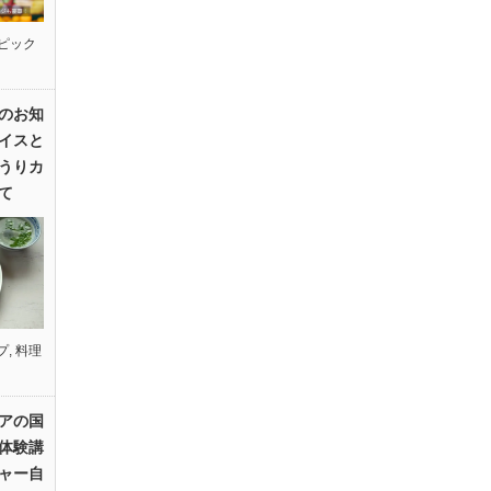
ピック
のお知
イスと
うりカ
て
プ
,
料理
アの国
体験講
ャー自