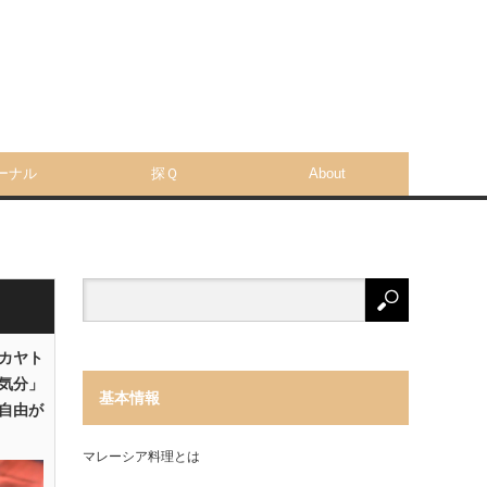
ーナル
探Ｑ
About
「カヤト
気分」
基本情報
自由が
マレーシア料理とは