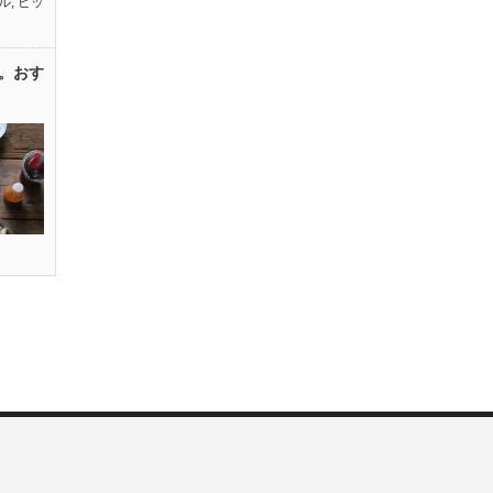
ル
,
ピッ
。おす