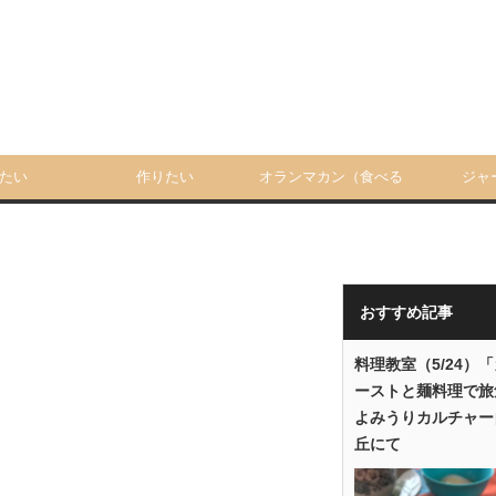
たい
作りたい
オランマカン（食べる
ジャ
人）
おすすめ記事
料理教室（5/24）
ーストと麺料理で旅
よみうりカルチャー
丘にて