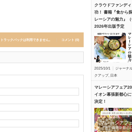
クラウドファンディ
功！ 書籍『食から
レーシアの魅力』（
2026年出版予定
トラックバックは利用できません。
コメント (0)
2025/10/1
ジャーナ
クアップ
,
日本
マレーシアフェア20
イオン幕張新都心に
決定！