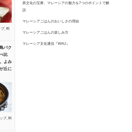
異文化の宝庫、マレーシアの魅力を7つのポイントで解
説
マレーシアごはんのおいしさの理由
ップ
,
料
マレーシアごはんの楽しみ方
マレーシア文化通信『WAU』
島バク
べ比
。よみ
が丘に
ップ
,
料