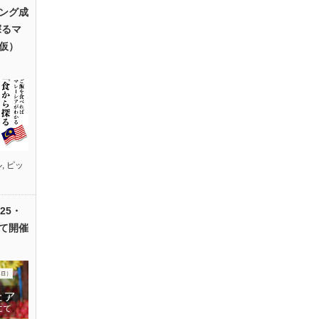
ング成
探るマ
仮）
ル
,
ピッ
25・
て開催