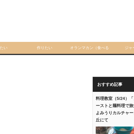
たい
作りたい
オランマカン（食べる
ジャ
人）
おすすめ記事
料理教室（5/24）
ーストと麺料理で旅
よみうりカルチャー
丘にて