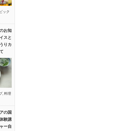
ピック
のお知
イスと
うりカ
て
プ
,
料理
アの国
体験講
ャー自