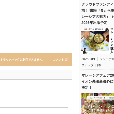
クラウドファンディ
功！ 書籍『食から
レーシアの魅力』（
2026年出版予定
2025/10/1
ジャーナ
トラックバックは利用できません。
コメント (0)
クアップ
,
日本
マレーシアフェア20
イオン幕張新都心に
決定！