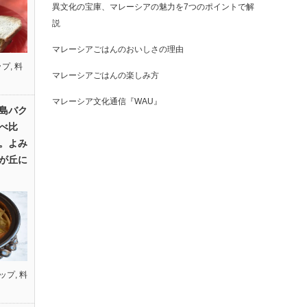
異文化の宝庫、マレーシアの魅力を7つのポイントで解
説
マレーシアごはんのおいしさの理由
ップ
,
料
マレーシアごはんの楽しみ方
マレーシア文化通信『WAU』
島バク
べ比
。よみ
が丘に
ップ
,
料