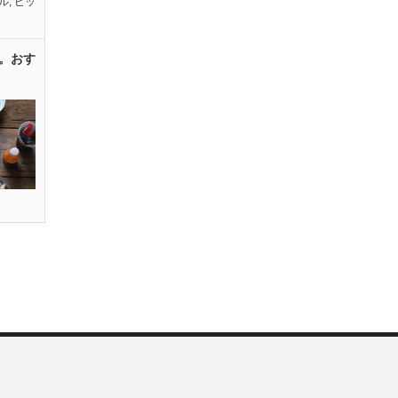
ル
,
ピッ
。おす