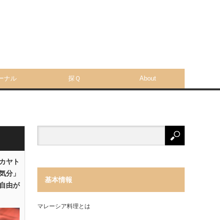
ーナル
探Ｑ
About
「カヤト
気分」
基本情報
自由が
マレーシア料理とは