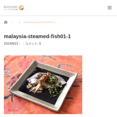
ホーム
malaysia-steamed-fish01-1
malaysia-steamed-fish01-1
2024/9/15
コメント:
0