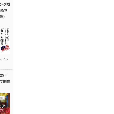
ング成
探るマ
仮）
ル
,
ピッ
25・
て開催