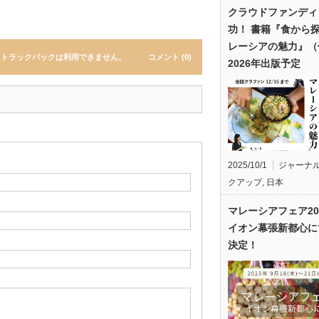
クラウドファンディ
功！ 書籍『食から
レーシアの魅力』（
トラックバックは利用できません。
コメント (0)
2026年出版予定
2025/10/1
ジャーナ
クアップ
,
日本
マレーシアフェア20
イオン幕張新都心に
決定！