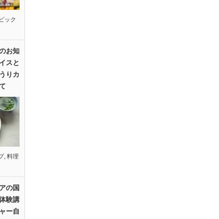
ピック
のお知
イスと
うりカ
て
プ
,
料理
アの国
体験講
ャー自