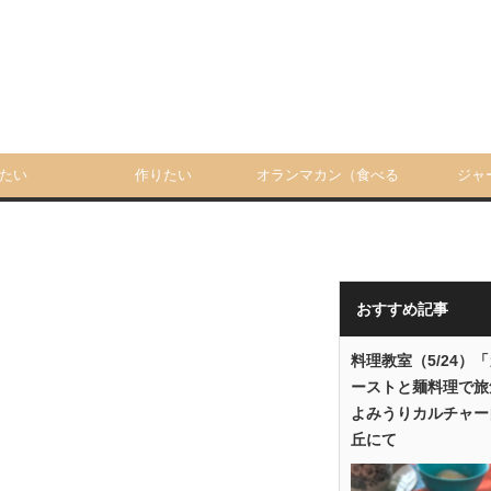
たい
作りたい
オランマカン（食べる
ジャ
人）
おすすめ記事
料理教室（5/24）
ーストと麺料理で旅
よみうりカルチャー
丘にて