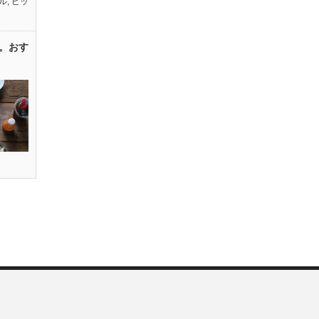
ル
,
ピッ
。おす