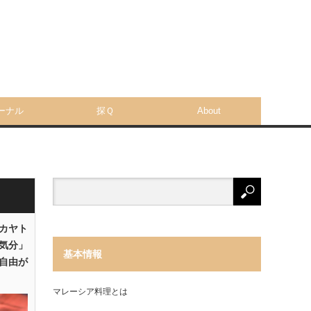
ーナル
探Ｑ
About
「カヤト
気分」
基本情報
自由が
マレーシア料理とは