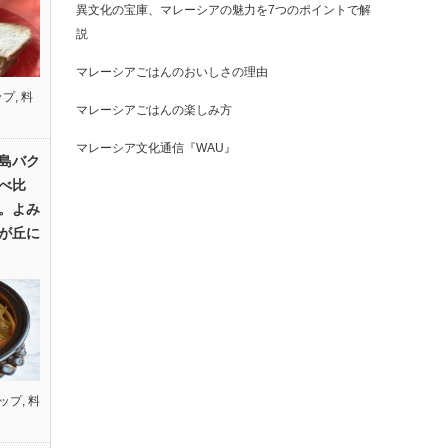
異文化の宝庫、マレーシアの魅力を7つのポイントで解
説
マレーシアごはんのおいしさの理由
ップ
,
料
マレーシアごはんの楽しみ方
マレーシア文化通信『WAU』
島バク
べ比
。よみ
が丘に
ップ
,
料