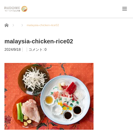
ホーム
malaysia-chicken-rice02
malaysia-chicken-rice02
2024/9/18
コメント:
0