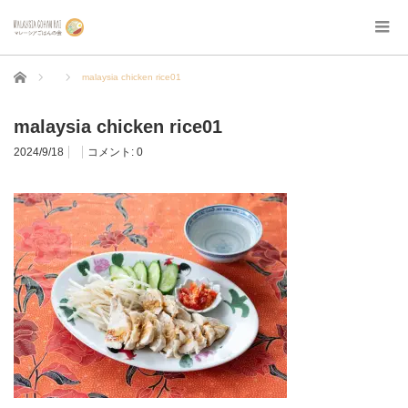
ホーム
malaysia chicken rice01
malaysia chicken rice01
2024/9/18
コメント:
0