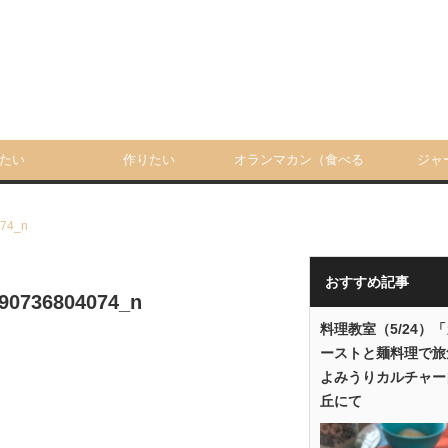
たい
作りたい
オランマカン（食べる
ジャ
人）
74_n
おすすめ記事
90736804074_n
料理教室（5/24）
ーストと麺料理で旅
よみうりカルチャー
丘にて