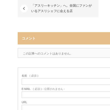
「アスリ―キッチン」へ。全国にファンが
いるアスリシェフに会える店
コメント
この記事へのコメントはありません。
名前
( 必須 )
E-MAIL
( 必須 ) - 公開されません -
URL