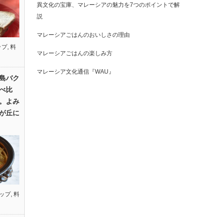
異文化の宝庫、マレーシアの魅力を7つのポイントで解
説
マレーシアごはんのおいしさの理由
ップ
,
料
マレーシアごはんの楽しみ方
マレーシア文化通信『WAU』
島バク
べ比
。よみ
が丘に
ップ
,
料