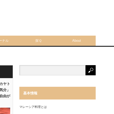
ーナル
探Ｑ
About
「カヤト
気分」
基本情報
自由が
マレーシア料理とは