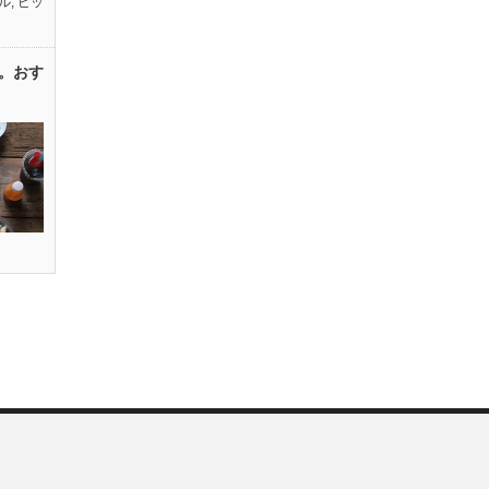
ル
,
ピッ
。おす