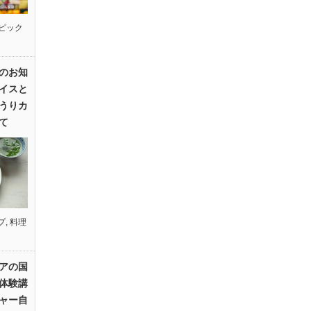
ピック
のお知
イスと
うりカ
て
プ
,
料理
アの国
体験講
ャー自