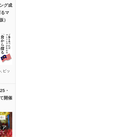
ング成
探るマ
仮）
ル
,
ピッ
25・
て開催