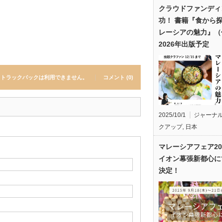
クラウドファンディ
功！ 書籍『食から
レーシアの魅力』（
2026年出版予定
トラックバックは利用できません。
コメント (0)
2025/10/1
ジャーナ
クアップ
,
日本
マレーシアフェア20
イオン幕張新都心に
決定！