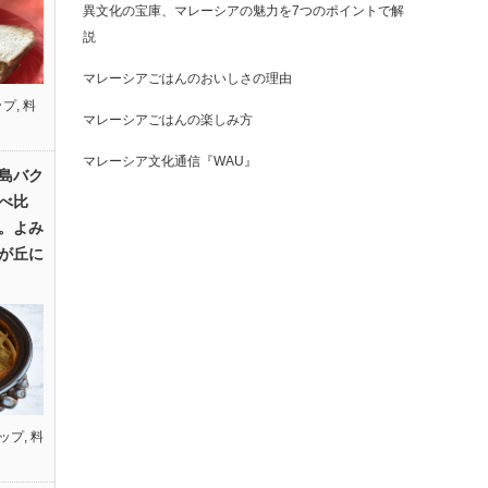
異文化の宝庫、マレーシアの魅力を7つのポイントで解
説
マレーシアごはんのおいしさの理由
ップ
,
料
マレーシアごはんの楽しみ方
マレーシア文化通信『WAU』
島バク
べ比
。よみ
が丘に
ップ
,
料