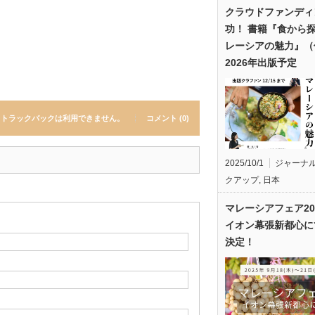
クラウドファンディ
功！ 書籍『食から
レーシアの魅力』（
2026年出版予定
トラックバックは利用できません。
コメント (0)
2025/10/1
ジャーナ
クアップ
,
日本
マレーシアフェア20
イオン幕張新都心に
決定！