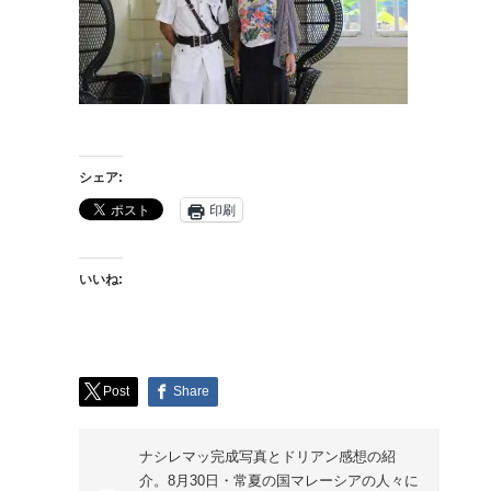
シェア:
印刷
いいね:
Post
Share
ナシレマッ完成写真とドリアン感想の紹
介。8月30日・常夏の国マレーシアの人々に