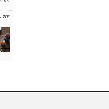
ル
,
ピッ
。おす