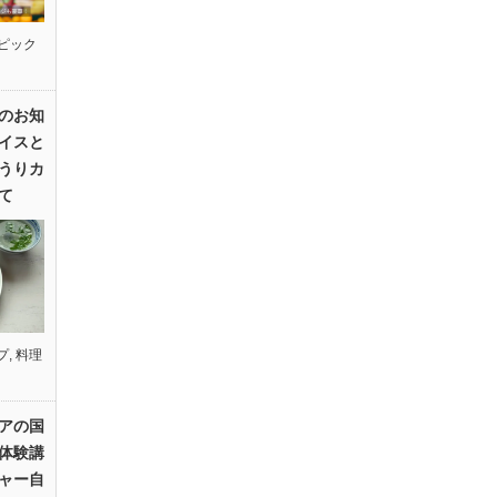
ピック
のお知
イスと
うりカ
て
プ
,
料理
アの国
体験講
ャー自