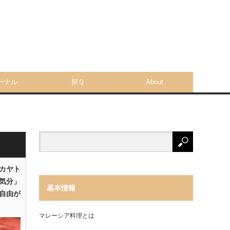
ーナル
探Ｑ
About
「カヤト
気分」
基本情報
自由が
マレーシア料理とは