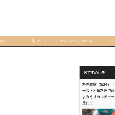
たい
作りたい
オランマカン（食べる
ジャ
人）
おすすめ記事
料理教室（5/24）
ーストと麺料理で旅
よみうりカルチャー
丘にて