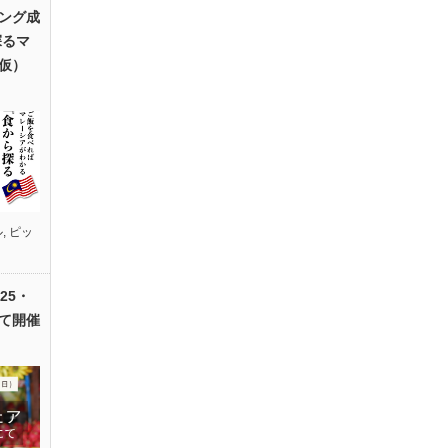
ング成
探るマ
仮）
ル
,
ピッ
25・
て開催