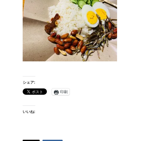
シェア:
印刷
いいね: