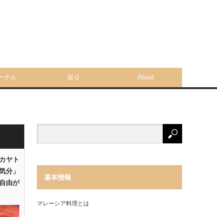
ーナル
探Ｑ
About
「カヤト
気分」
基本情報
自由が
マレーシア料理とは