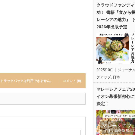
クラウドファンディ
功！ 書籍『食から
レーシアの魅力』（
2026年出版予定
2025/10/1
ジャーナ
クアップ
,
日本
トラックバックは利用できません。
コメント (0)
マレーシアフェア20
イオン幕張新都心に
決定！