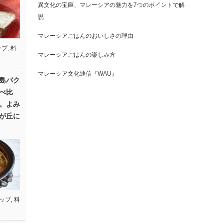
異文化の宝庫、マレーシアの魅力を7つのポイントで解
説
マレーシアごはんのおいしさの理由
ップ
,
料
マレーシアごはんの楽しみ方
マレーシア文化通信『WAU』
島バク
べ比
。よみ
が丘に
ップ
,
料