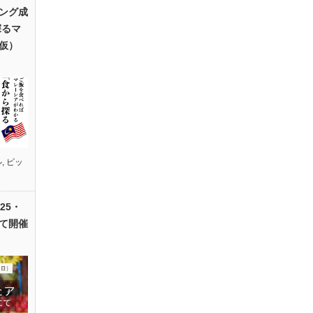
ング成
探るマ
仮）
ル
,
ピッ
25・
て開催