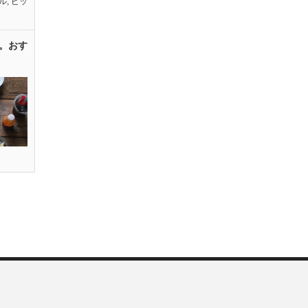
ル
,
ピッ
。おす