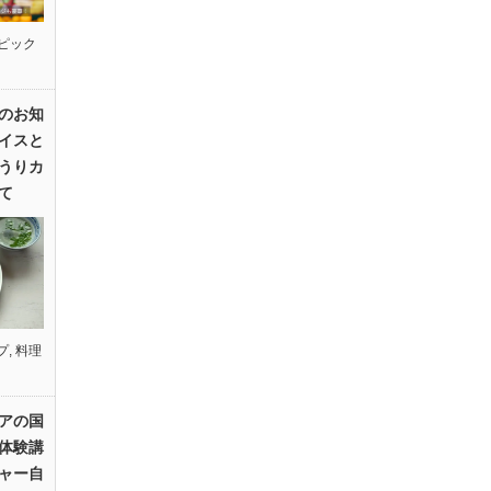
ピック
のお知
イスと
うりカ
て
プ
,
料理
アの国
体験講
ャー自