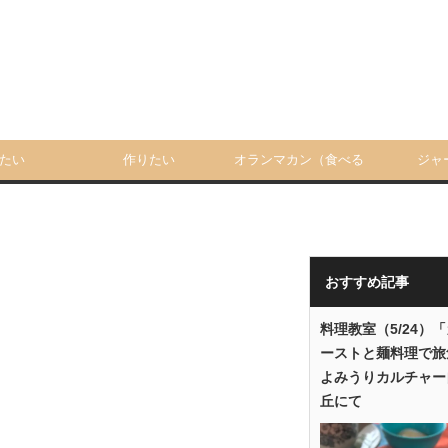
たい
作りたい
オランマカン（食べる
ジャ
人）
おすすめ記事
料理教室（5/24）
ーストと麺料理で旅
よみうりカルチャー
丘にて