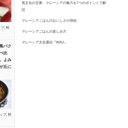
異文化の宝庫、マレーシアの魅力を7つのポイントで解
説
マレーシアごはんのおいしさの理由
ップ
,
料
マレーシアごはんの楽しみ方
マレーシア文化通信『WAU』
島バク
べ比
。よみ
が丘に
ップ
,
料