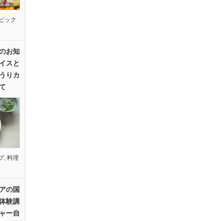
ピック
のお知
イスと
うりカ
て
プ
,
料理
アの国
体験講
ャー自