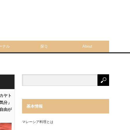
ーナル
探Ｑ
About
「カヤト
気分」
基本情報
自由が
マレーシア料理とは