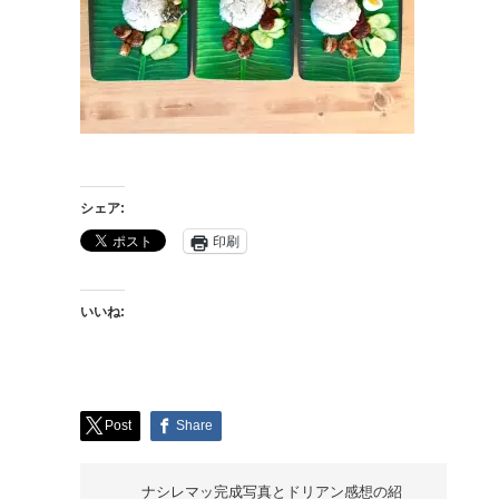
シェア:
印刷
いいね:
Post
Share
ナシレマッ完成写真とドリアン感想の紹