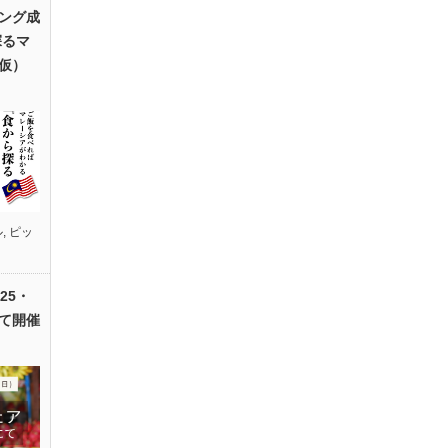
ング成
探るマ
仮）
ル
,
ピッ
25・
て開催