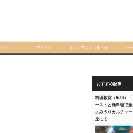
たい
作りたい
オランマカン（食べる
ジャ
人）
おすすめ記事
料理教室（5/24）
ーストと麺料理で旅
よみうりカルチャー
丘にて