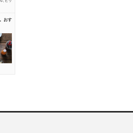
ル
,
ピッ
。おす