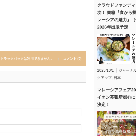
クラウドファンディ
功！ 書籍『食から
レーシアの魅力』（
2026年出版予定
トラックバックは利用できません。
コメント (0)
2025/10/1
ジャーナ
クアップ
,
日本
マレーシアフェア20
イオン幕張新都心に
決定！