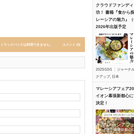
クラウドファンディ
功！ 書籍『食から
レーシアの魅力』（
2026年出版予定
トラックバックは利用できません。
コメント (0)
2025/10/1
ジャーナ
クアップ
,
日本
マレーシアフェア20
イオン幕張新都心に
決定！