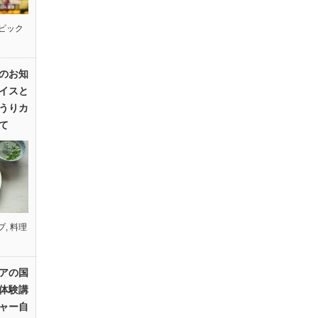
ピック
のお知
イスと
うりカ
て
プ
,
料理
アの国
体験講
ャー自