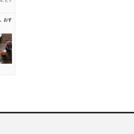
ル
,
ピッ
。おす