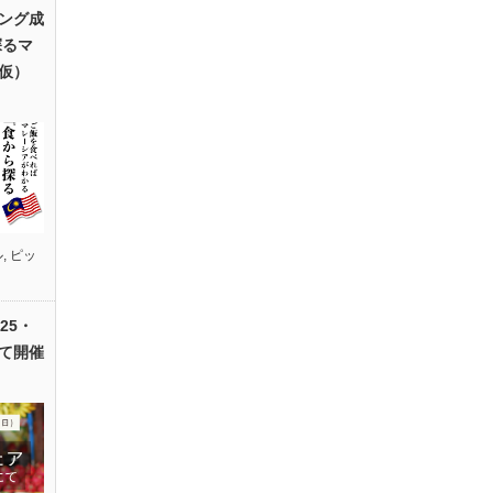
ング成
探るマ
仮）
ル
,
ピッ
25・
て開催