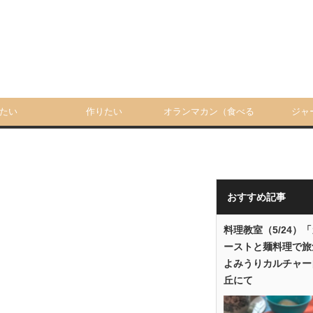
たい
作りたい
オランマカン（食べる
ジャ
人）
おすすめ記事
料理教室（5/24）
ーストと麺料理で旅
よみうりカルチャー
丘にて