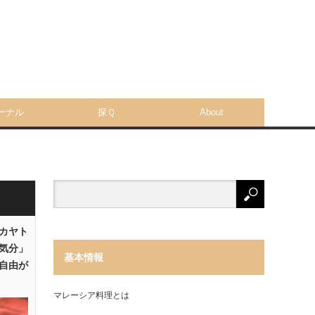
ーナル
探Ｑ
About
「カヤト
気分」
基本情報
自由が
マレーシア料理とは