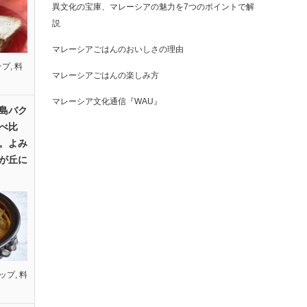
異文化の宝庫、マレーシアの魅力を7つのポイントで解
説
マレーシアごはんのおいしさの理由
ップ
,
料
マレーシアごはんの楽しみ方
マレーシア文化通信『WAU』
島バク
べ比
。よみ
が丘に
ップ
,
料