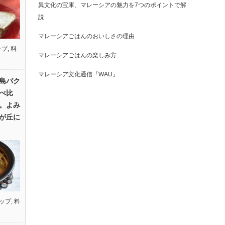
異文化の宝庫、マレーシアの魅力を7つのポイントで解
説
マレーシアごはんのおいしさの理由
ップ
,
料
マレーシアごはんの楽しみ方
マレーシア文化通信『WAU』
島バク
べ比
。よみ
が丘に
ップ
,
料