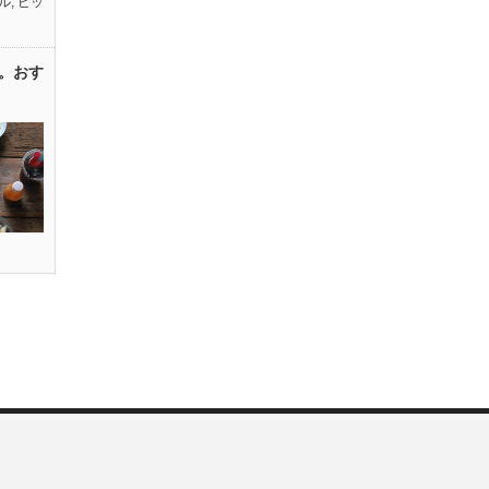
ル
,
ピッ
。おす