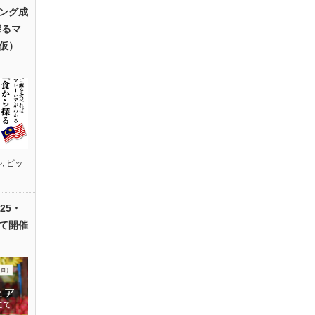
ング成
探るマ
仮）
ル
,
ピッ
25・
て開催