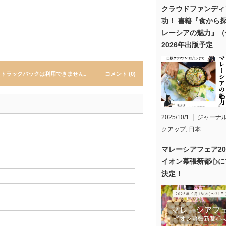
クラウドファンディ
功！ 書籍『食から
レーシアの魅力』（
2026年出版予定
トラックバックは利用できません。
コメント (0)
2025/10/1
ジャーナ
クアップ
,
日本
マレーシアフェア20
イオン幕張新都心に
決定！