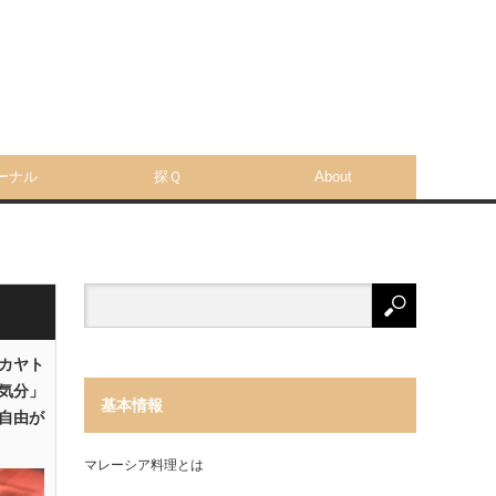
ーナル
探Ｑ
About
「カヤト
気分」
基本情報
自由が
マレーシア料理とは