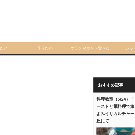
たい
作りたい
オランマカン（食べる
ジャ
人）
おすすめ記事
料理教室（5/24）
ーストと麺料理で旅
よみうりカルチャー
丘にて