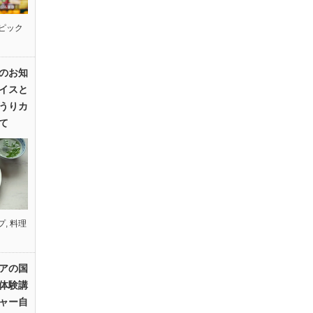
ピック
のお知
イスと
うりカ
て
プ
,
料理
アの国
体験講
ャー自