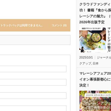
クラウドファンディ
功！ 書籍『食から
レーシアの魅力』（
2026年出版予定
トラックバックは利用できません。
コメント (0)
2025/10/1
ジャーナ
クアップ
,
日本
マレーシアフェア20
イオン幕張新都心に
決定！