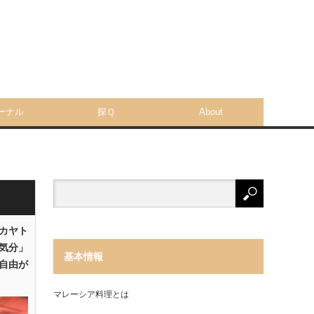
ーナル
探Ｑ
About
「カヤト
気分」
基本情報
自由が
マレーシア料理とは