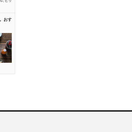
ル
,
ピッ
。おす