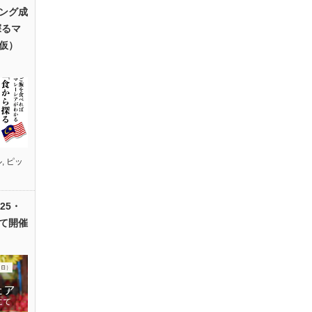
ング成
探るマ
仮）
ル
,
ピッ
25・
て開催