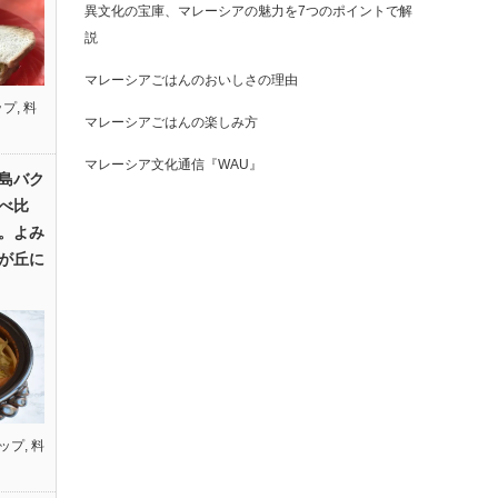
異文化の宝庫、マレーシアの魅力を7つのポイントで解
説
マレーシアごはんのおいしさの理由
ップ
,
料
マレーシアごはんの楽しみ方
マレーシア文化通信『WAU』
島バク
べ比
。よみ
が丘に
ップ
,
料