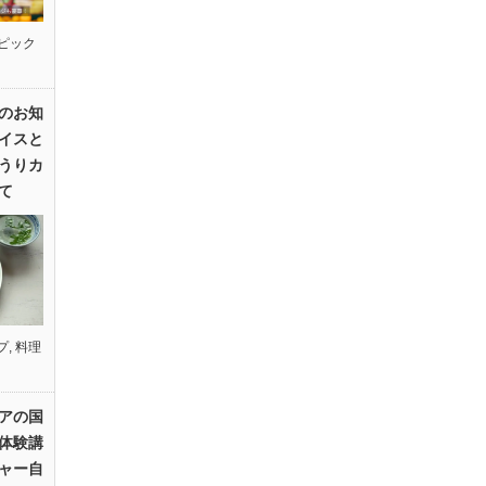
ピック
のお知
イスと
うりカ
て
プ
,
料理
アの国
体験講
ャー自