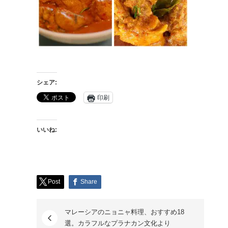
シェア:
印刷
いいね:
Post
Share
マレーシアのニョニャ料理、おすすめ18
選。カラフルなプラナカン文化より