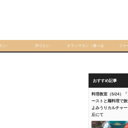
たい
作りたい
オランマカン（食べる
ジャ
人）
おすすめ記事
料理教室（5/24）
ーストと麺料理で旅
よみうりカルチャー
丘にて