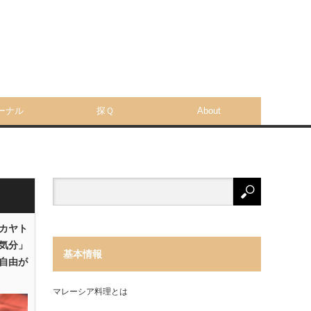
ーナル
探Ｑ
About
「カヤト
気分」
基本情報
自由が
マレーシア料理とは