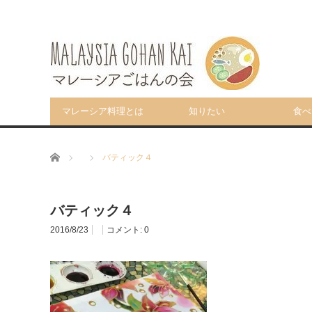
マレーシア料理とは
知りたい
食べ
ホーム
バティック４
バティック４
2016/8/23
コメント:
0