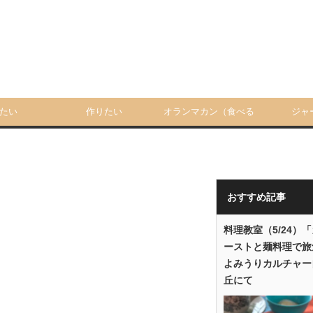
たい
作りたい
オランマカン（食べる
ジャ
人）
おすすめ記事
料理教室（5/24）
ーストと麺料理で旅
よみうりカルチャー
丘にて