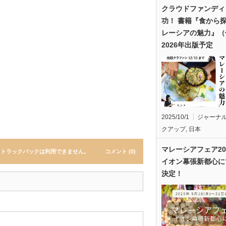
クラウドファンディ
功！ 書籍『食から
レーシアの魅力』（
2026年出版予定
2025/10/1
ジャーナ
クアップ
,
日本
マレーシアフェア20
トラックバックは利用できません。
コメント (0)
イオン幕張新都心に
決定！