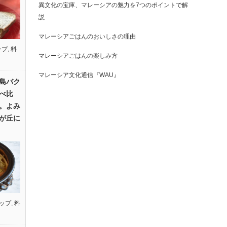
異文化の宝庫、マレーシアの魅力を7つのポイントで解
説
マレーシアごはんのおいしさの理由
ップ
,
料
マレーシアごはんの楽しみ方
マレーシア文化通信『WAU』
島バク
べ比
。よみ
が丘に
ップ
,
料