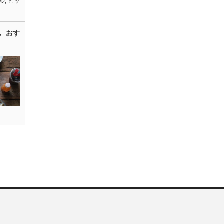
ル
,
ピッ
。おす