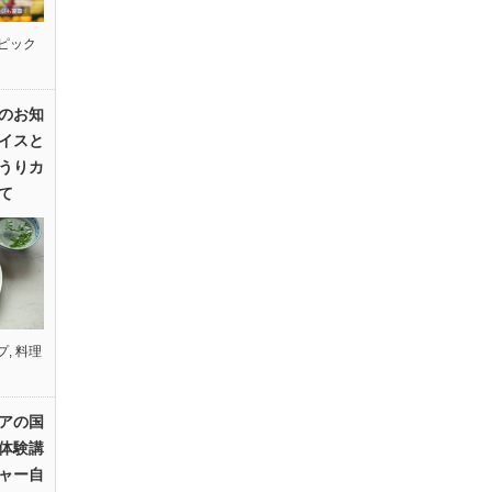
ピック
のお知
イスと
うりカ
て
プ
,
料理
アの国
体験講
ャー自