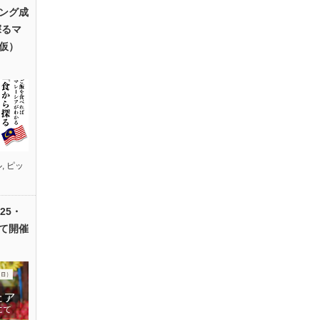
ング成
探るマ
仮）
ル
,
ピッ
25・
て開催