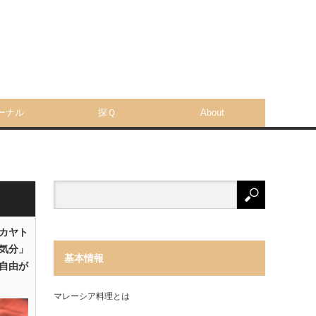
ーナル
探Ｑ
About
「カヤト
気分」
基本情報
自由が
マレーシア料理とは