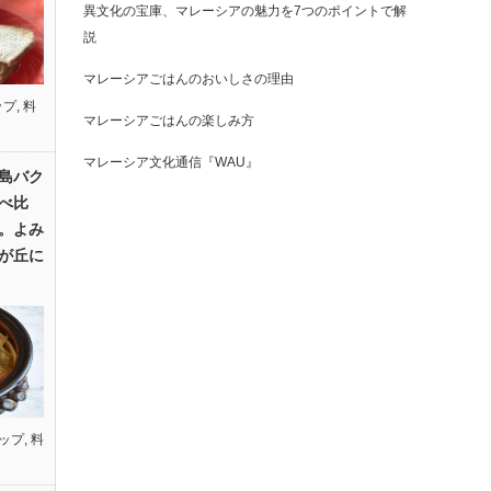
異文化の宝庫、マレーシアの魅力を7つのポイントで解
説
マレーシアごはんのおいしさの理由
ップ
,
料
マレーシアごはんの楽しみ方
マレーシア文化通信『WAU』
島バク
べ比
。よみ
が丘に
ップ
,
料