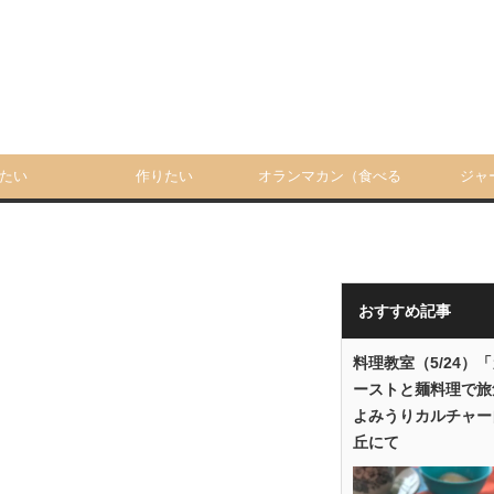
たい
作りたい
オランマカン（食べる
ジャ
人）
おすすめ記事
料理教室（5/24）
ーストと麺料理で旅
よみうりカルチャー
丘にて