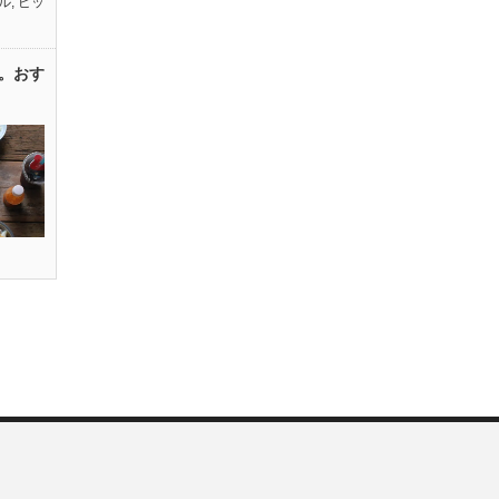
ル
,
ピッ
。おす