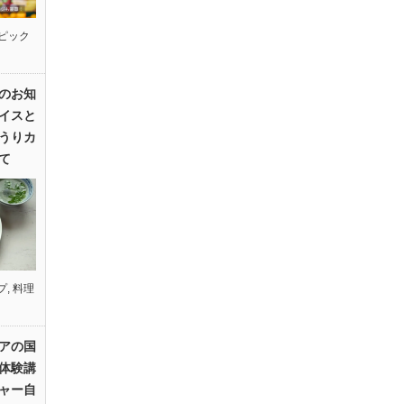
ピック
のお知
イスと
うりカ
て
プ
,
料理
アの国
体験講
ャー自