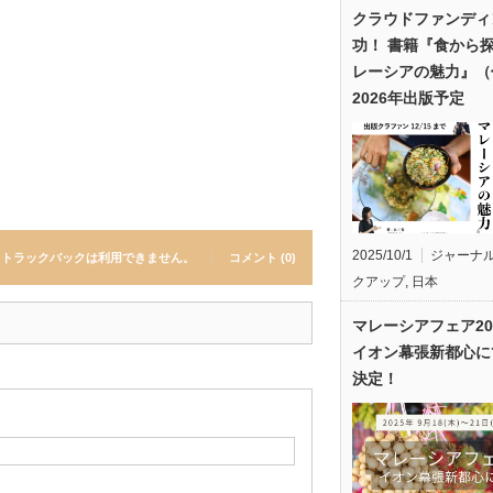
クラウドファンディ
功！ 書籍『食から
レーシアの魅力』（
2026年出版予定
2025/10/1
ジャーナ
トラックバックは利用できません。
コメント (0)
クアップ
,
日本
マレーシアフェア20
イオン幕張新都心に
決定！