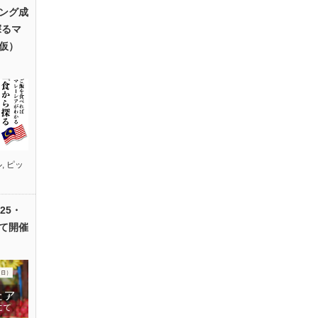
ング成
探るマ
仮）
ル
,
ピッ
25・
て開催