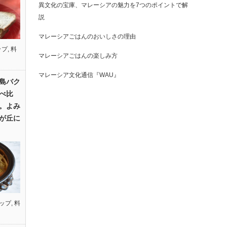
異文化の宝庫、マレーシアの魅力を7つのポイントで解
説
マレーシアごはんのおいしさの理由
ップ
,
料
マレーシアごはんの楽しみ方
マレーシア文化通信『WAU』
島バク
べ比
。よみ
が丘に
ップ
,
料