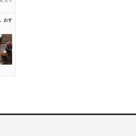
ル
,
ピッ
。おす