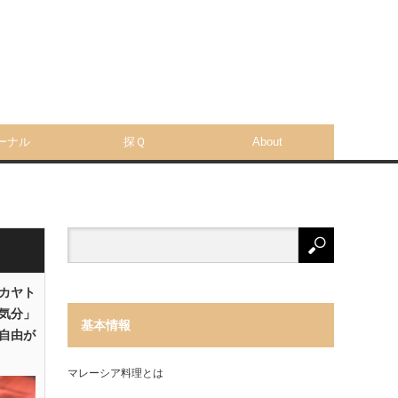
ーナル
探Ｑ
About
「カヤト
気分」
基本情報
自由が
マレーシア料理とは