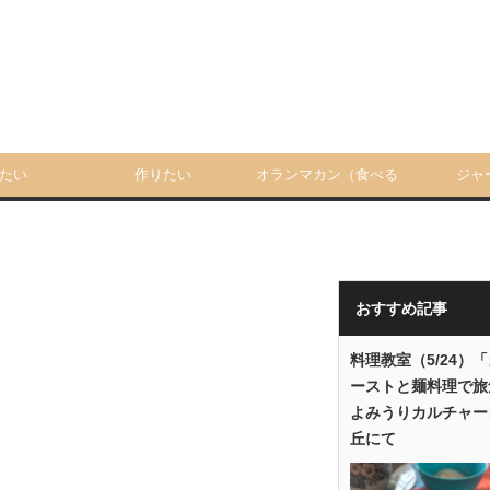
たい
作りたい
オランマカン（食べる
ジャ
人）
おすすめ記事
料理教室（5/24）
ーストと麺料理で旅
よみうりカルチャー
丘にて