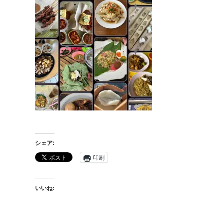
シェア:
印刷
いいね: