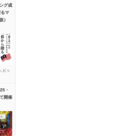
ング成
探るマ
仮）
ル
,
ピッ
25・
て開催