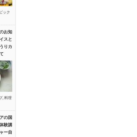
ピック
のお知
イスと
うりカ
て
プ
,
料理
アの国
体験講
ャー自