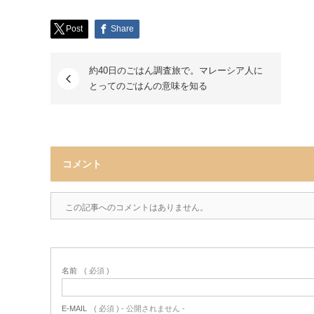
Post
Share
約40日のごはん調査旅で。マレーシア人に
とってのごはんの意味を知る
コメント
この記事へのコメントはありません。
名前
( 必須 )
E-MAIL
( 必須 ) - 公開されません -