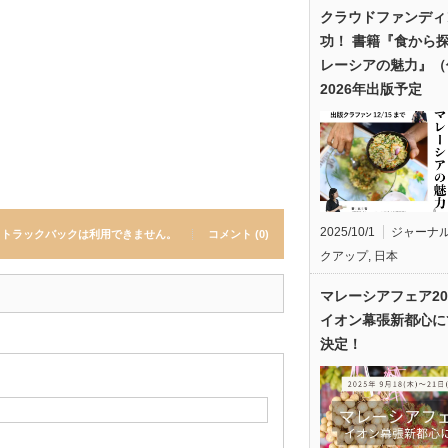
クラウドファンディ
功！ 書籍『食から
レーシアの魅力』（
2026年出版予定
2025/10/1
ジャーナ
トラックバックは利用できません。
コメント (0)
クアップ
,
日本
マレーシアフェア20
イオン幕張新都心に
決定！