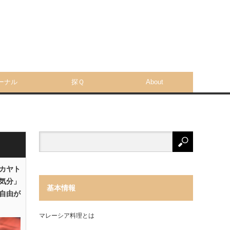
ーナル
探Ｑ
About
「カヤト
気分」
基本情報
自由が
マレーシア料理とは