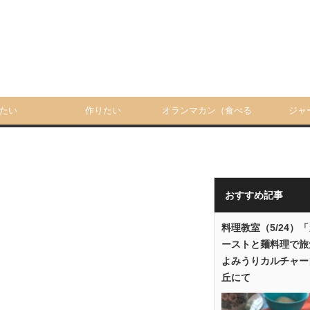
たい
作りたい
オランマカン（食べる
ジャ
人）
おすすめ記事
料理教室（5/24）
ーストと麺料理で旅
よみうりカルチャー
丘にて