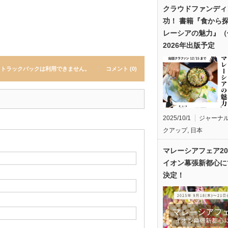
クラウドファンディ
功！ 書籍『食から
レーシアの魅力』（
2026年出版予定
トラックバックは利用できません。
コメント (0)
2025/10/1
ジャーナ
クアップ
,
日本
マレーシアフェア20
イオン幕張新都心に
決定！