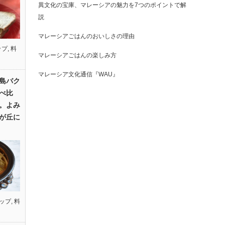
異文化の宝庫、マレーシアの魅力を7つのポイントで解
説
マレーシアごはんのおいしさの理由
ップ
,
料
マレーシアごはんの楽しみ方
マレーシア文化通信『WAU』
島バク
べ比
。よみ
が丘に
ップ
,
料