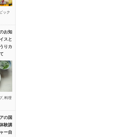
ピック
のお知
イスと
うりカ
て
プ
,
料理
アの国
体験講
ャー自