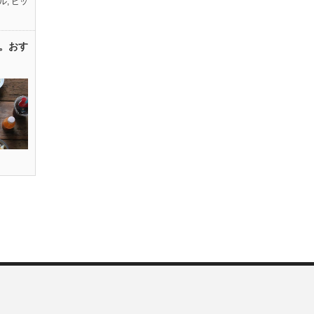
ル
,
ピッ
。おす