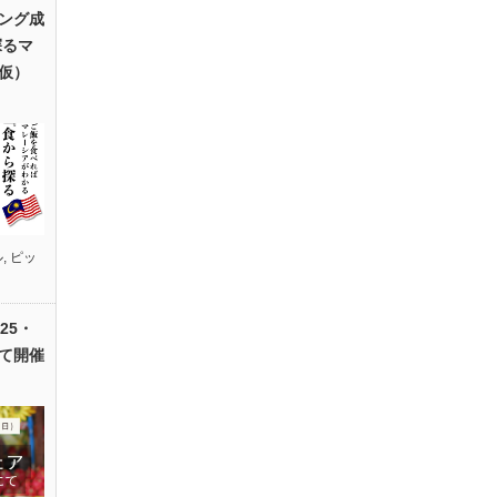
ング成
探るマ
仮）
ル
,
ピッ
25・
て開催