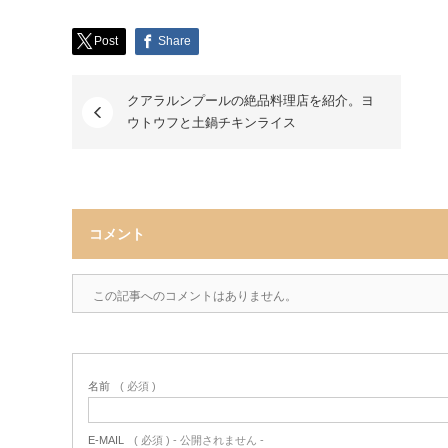
Post
Share
クアラルンプールの絶品料理店を紹介。ヨ
ウトウフと土鍋チキンライス
コメント
この記事へのコメントはありません。
名前
( 必須 )
E-MAIL
( 必須 ) - 公開されません -