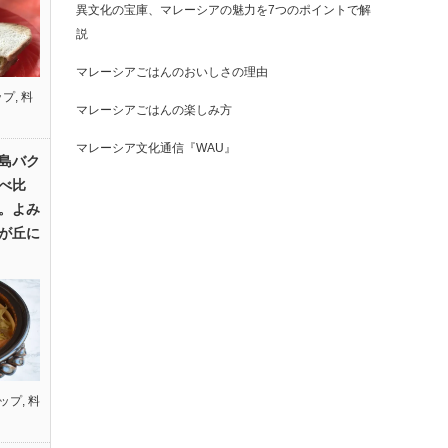
異文化の宝庫、マレーシアの魅力を7つのポイントで解
説
マレーシアごはんのおいしさの理由
ップ
,
料
マレーシアごはんの楽しみ方
マレーシア文化通信『WAU』
島バク
べ比
。よみ
が丘に
ップ
,
料