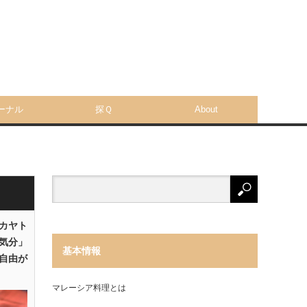
ーナル
探Ｑ
About
「カヤト
気分」
基本情報
自由が
マレーシア料理とは