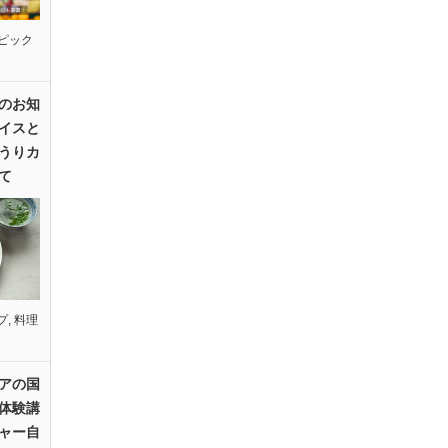
ピック
のお知
イスと
うりカ
て
プ
,
料理
アの国
体験講
ャー自