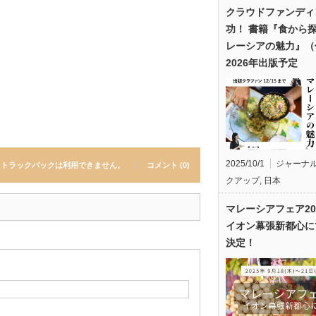
クラウドファンディ
功！ 書籍『食から
レーシアの魅力』（
2026年出版予定
2025/10/1
ジャーナ
トラックバックは利用できません。
コメント (0)
クアップ
,
日本
マレーシアフェア20
イオン幕張新都心に
決定！