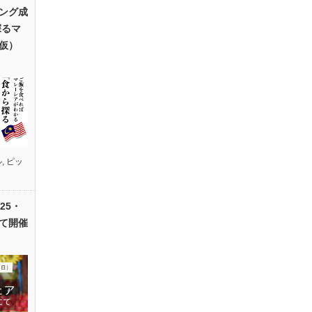
ング成
探るマ
仮）
ル
,
ピッ
25・
て開催