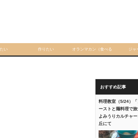
たい
作りたい
オランマカン（食べる
ジャ
人）
おすすめ記事
料理教室（5/24）
ーストと麺料理で旅
よみうりカルチャー
丘にて