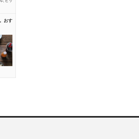
ル
,
ピッ
。おす