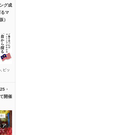
ング成
探るマ
仮）
ル
,
ピッ
25・
て開催