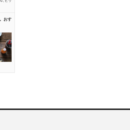
ル
,
ピッ
。おす