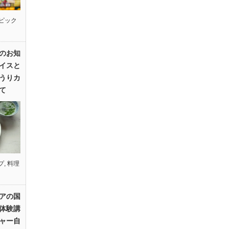
ピック
のお知
イスと
うりカ
て
プ
,
料理
アの国
体験講
ャー自