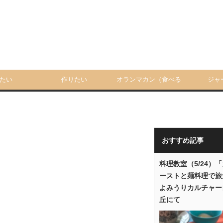
たい
作りたい
オランマカン（食べる
ジャ
人）
おすすめ記事
料理教室（5/24）
ーストと麺料理で旅
よみうりカルチャー
丘にて