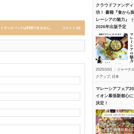
クラウドファンディ
功！ 書籍『食から
レーシアの魅力』（
2026年出版予定
トラックバックは利用できません。
コメント (0)
2025/10/1
ジャーナ
クアップ
,
日本
マレーシアフェア20
イオン幕張新都心に
決定！