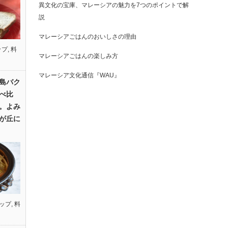
異文化の宝庫、マレーシアの魅力を7つのポイントで解
説
マレーシアごはんのおいしさの理由
ップ
,
料
マレーシアごはんの楽しみ方
マレーシア文化通信『WAU』
島バク
べ比
。よみ
が丘に
ップ
,
料