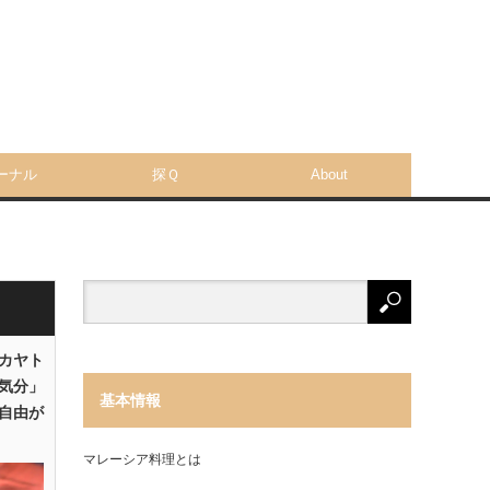
ーナル
探Ｑ
About
「カヤト
気分」
基本情報
自由が
マレーシア料理とは