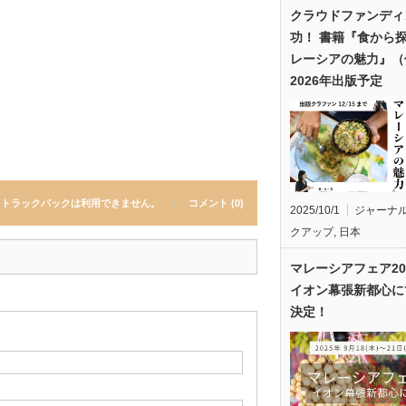
クラウドファンディ
功！ 書籍『食から
レーシアの魅力』（
2026年出版予定
トラックバックは利用できません。
コメント (0)
2025/10/1
ジャーナ
クアップ
,
日本
マレーシアフェア20
イオン幕張新都心に
決定！