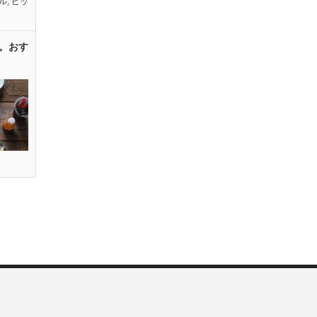
ル
,
ピッ
。おす