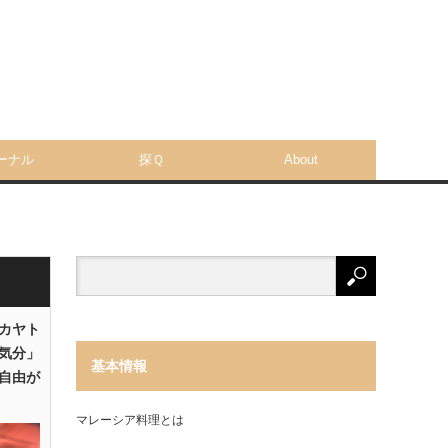
ーナル
探Ｑ
About
「カヤト
気分」
基本情報
自由が
マレーシア料理とは