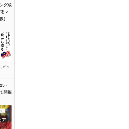
ング成
探るマ
仮）
ル
,
ピッ
25・
て開催