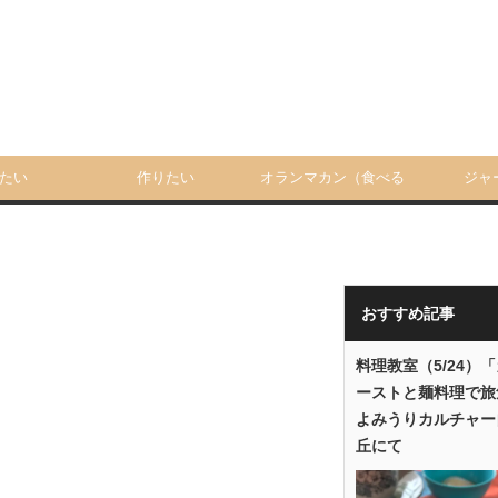
たい
作りたい
オランマカン（食べる
ジャ
人）
おすすめ記事
料理教室（5/24）
ーストと麺料理で旅
よみうりカルチャー
丘にて