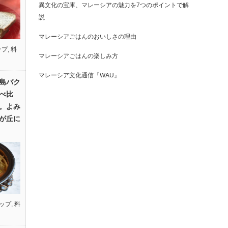
異文化の宝庫、マレーシアの魅力を7つのポイントで解
説
マレーシアごはんのおいしさの理由
ップ
,
料
マレーシアごはんの楽しみ方
マレーシア文化通信『WAU』
島バク
べ比
。よみ
が丘に
ップ
,
料