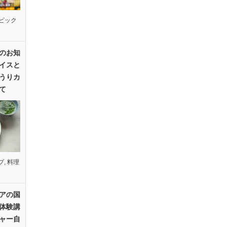
ピック
のお知
イスと
うりカ
て
プ
,
料理
アの国
体験講
ャー自