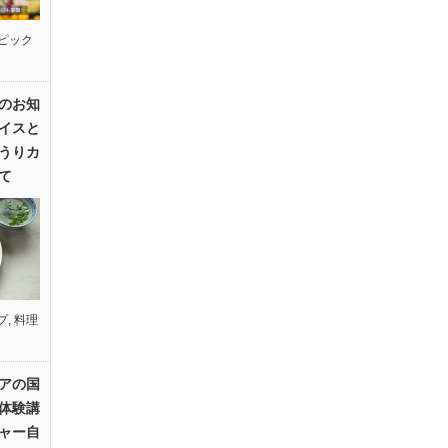
ピック
のお知
イスと
うりカ
て
プ
,
料理
アの国
体験講
ャー自