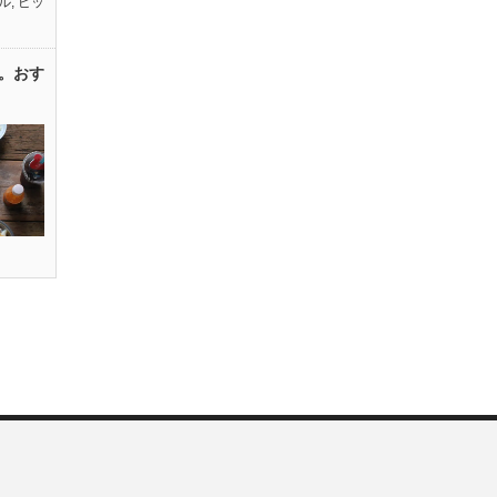
ル
,
ピッ
。おす