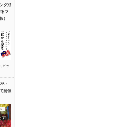
ング成
探るマ
仮）
ル
,
ピッ
25・
て開催