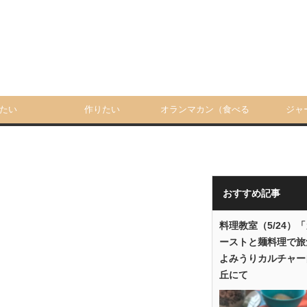
たい
作りたい
オランマカン（食べる
ジャ
人）
おすすめ記事
料理教室（5/24）
ーストと麺料理で旅
よみうりカルチャー
丘にて