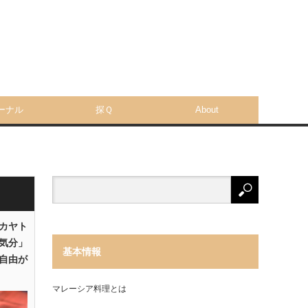
ーナル
探Ｑ
About
「カヤト
気分」
基本情報
自由が
マレーシア料理とは