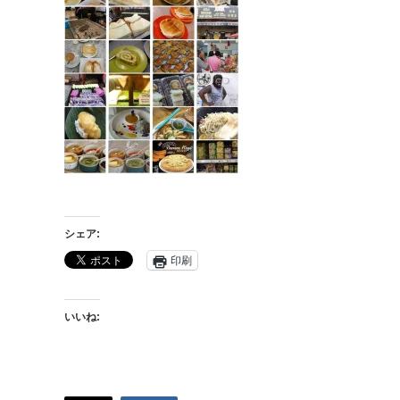
シェア:
印刷
いいね: