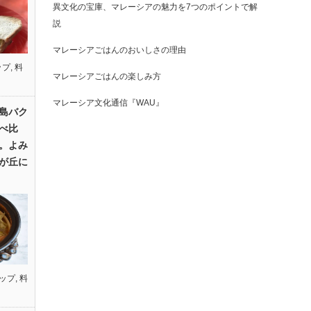
異文化の宝庫、マレーシアの魅力を7つのポイントで解
説
マレーシアごはんのおいしさの理由
ップ
,
料
マレーシアごはんの楽しみ方
マレーシア文化通信『WAU』
島バク
べ比
。よみ
が丘に
ップ
,
料