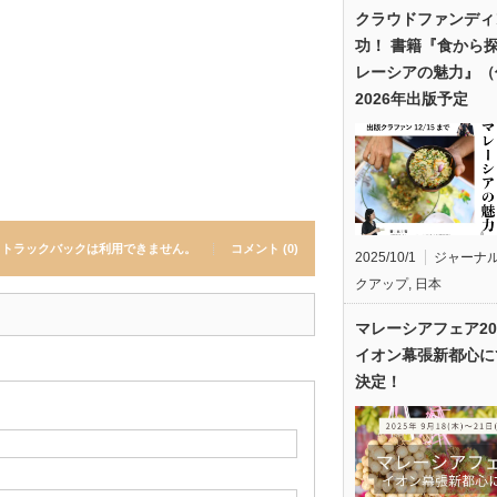
クラウドファンディ
功！ 書籍『食から
レーシアの魅力』（
2026年出版予定
トラックバックは利用できません。
コメント (0)
2025/10/1
ジャーナ
クアップ
,
日本
マレーシアフェア20
イオン幕張新都心に
決定！