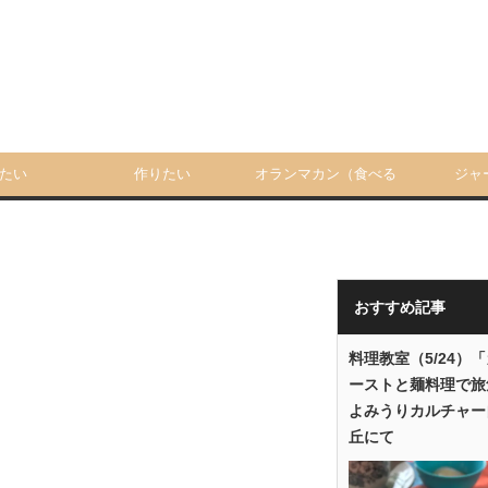
たい
作りたい
オランマカン（食べる
ジャ
人）
おすすめ記事
料理教室（5/24）
ーストと麺料理で旅
よみうりカルチャー
丘にて