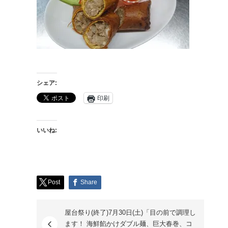
シェア:
印刷
いいね:
Post
Share
屋台祭り(終了)7月30日(土)「目の前で調理し
ます！ 海鮮餡かけダブル麺、巨大春巻、コ