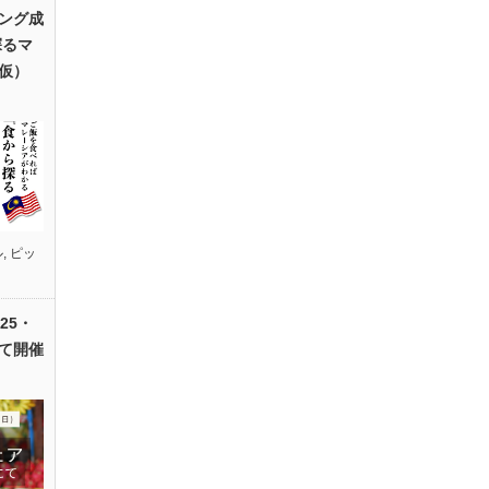
ング成
探るマ
仮）
ル
,
ピッ
25・
て開催