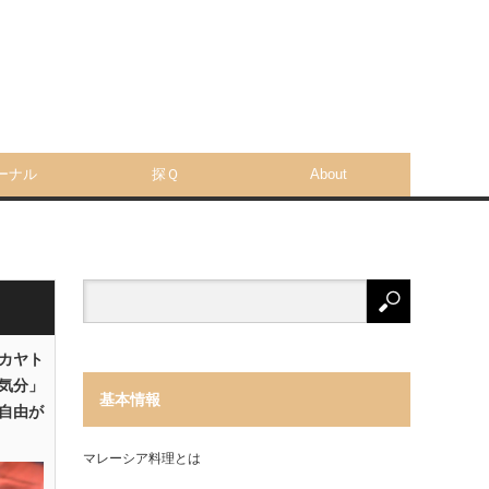
ーナル
探Ｑ
About
「カヤト
気分」
基本情報
自由が
マレーシア料理とは