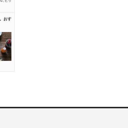
ル
,
ピッ
。おす