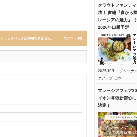
クラウドファンディ
功！ 書籍『食から
レーシアの魅力』（
2026年出版予定
トラックバックは利用できません。
コメント (0)
2025/10/1
ジャーナ
クアップ
,
日本
マレーシアフェア20
イオン幕張新都心に
決定！