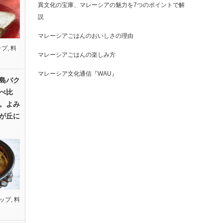
異文化の宝庫、マレーシアの魅力を7つのポイントで解
説
マレーシアごはんのおいしさの理由
ップ
,
料
マレーシアごはんの楽しみ方
マレーシア文化通信『WAU』
島バク
べ比
。よみ
が丘に
ップ
,
料