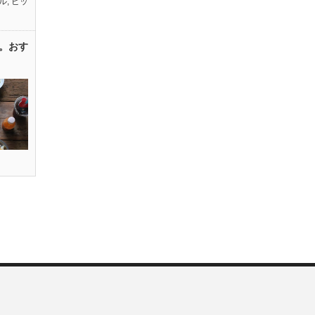
ル
,
ピッ
。おす