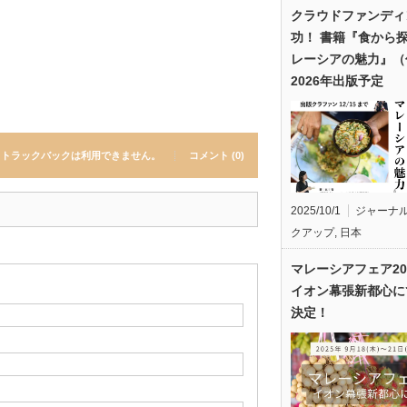
クラウドファンディ
功！ 書籍『食から
レーシアの魅力』（
2026年出版予定
トラックバックは利用できません。
コメント (0)
2025/10/1
ジャーナ
クアップ
,
日本
マレーシアフェア20
イオン幕張新都心に
決定！