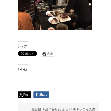
シェア:
印刷
いいね:
Post
Share
屋台祭り(終了)9月25日(日)「チキンライス祭