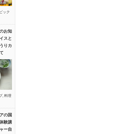
ピック
のお知
イスと
うりカ
て
プ
,
料理
アの国
体験講
ャー自