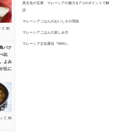
異文化の宝庫、マレーシアの魅力を7つのポイントで解
説
マレーシアごはんのおいしさの理由
ップ
,
料
マレーシアごはんの楽しみ方
マレーシア文化通信『WAU』
島バク
べ比
。よみ
が丘に
ップ
,
料