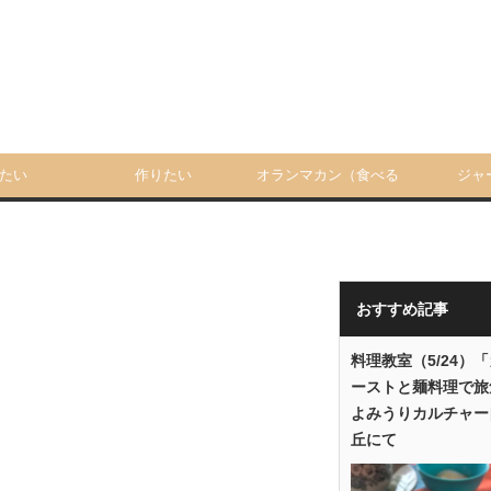
たい
作りたい
オランマカン（食べる
ジャ
人）
おすすめ記事
料理教室（5/24）
ーストと麺料理で旅
よみうりカルチャー
丘にて