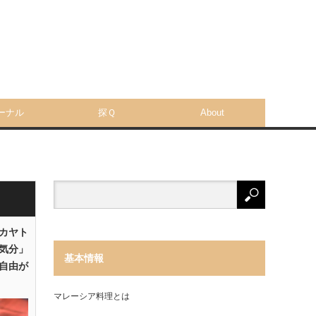
ーナル
探Ｑ
About
「カヤト
気分」
基本情報
自由が
マレーシア料理とは