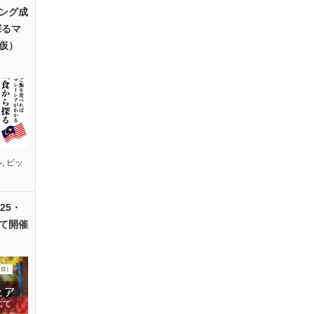
ング成
探るマ
仮）
ル
,
ピッ
25・
て開催