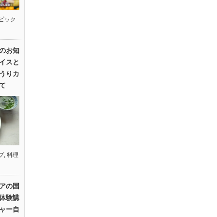
ピック
のお知
イスと
うりカ
て
プ
,
料理
アの国
体験講
ャー自