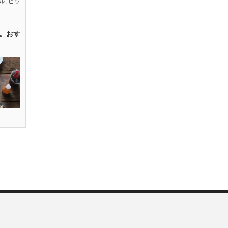
ル
,
ピッ
。おす