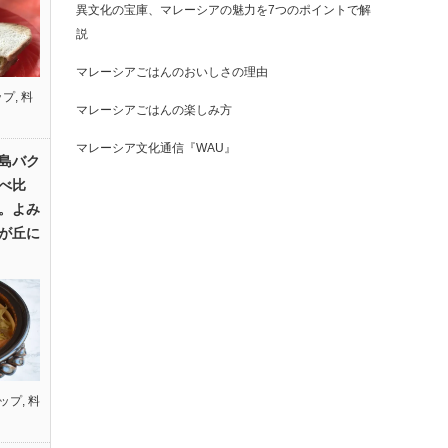
異文化の宝庫、マレーシアの魅力を7つのポイントで解
説
マレーシアごはんのおいしさの理由
ップ
,
料
マレーシアごはんの楽しみ方
マレーシア文化通信『WAU』
島バク
べ比
。よみ
が丘に
ップ
,
料