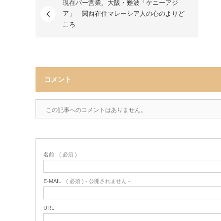
現在バー営業。大阪・難波「ケニーアジ
ア」 関西在住マレーシア人の心のよりど
ころ
コメント
この記事へのコメントはありません。
名前
( 必須 )
E-MAIL
( 必須 ) - 公開されません -
URL