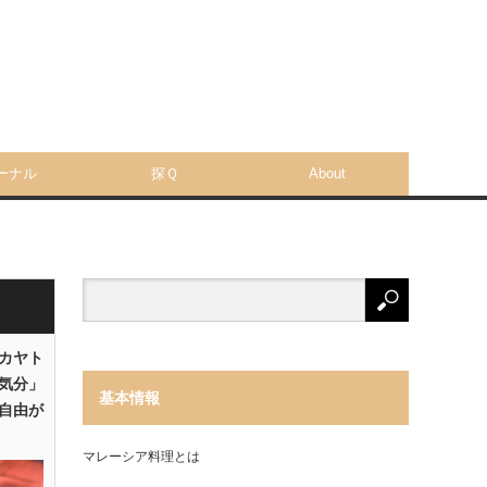
ーナル
探Ｑ
About
「カヤト
気分」
基本情報
自由が
マレーシア料理とは