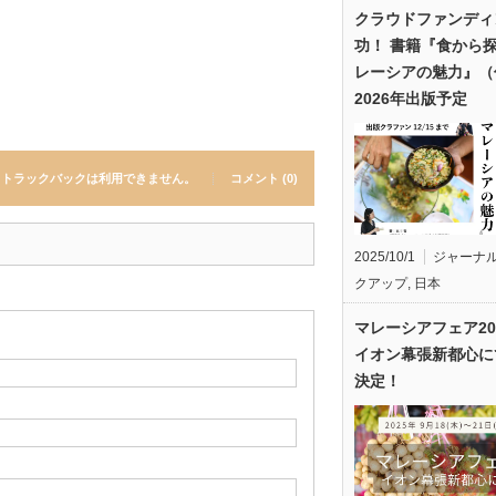
クラウドファンディ
功！ 書籍『食から
レーシアの魅力』（
2026年出版予定
トラックバックは利用できません。
コメント (0)
2025/10/1
ジャーナ
クアップ
,
日本
マレーシアフェア20
イオン幕張新都心に
決定！