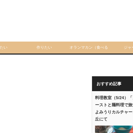
たい
作りたい
オランマカン（食べる
ジャ
人）
おすすめ記事
料理教室（5/24）
ーストと麺料理で旅
よみうりカルチャー
丘にて