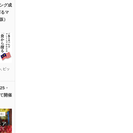
ング成
探るマ
仮）
ル
,
ピッ
25・
て開催