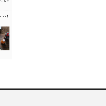
ル
,
ピッ
。おす