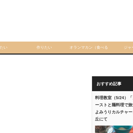
たい
作りたい
オランマカン（食べる
ジャ
人）
おすすめ記事
料理教室（5/24）
ーストと麺料理で旅
よみうりカルチャー
丘にて