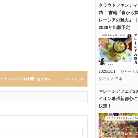
クラウドファンディ
功！ 書籍『食から
レーシアの魅力』（
2026年出版予定
2025/10/1
ジャーナ
クアップ
,
日本
トラックバックは利用できません。
コメント (0)
マレーシアフェア20
イオン幕張新都心に
決定！