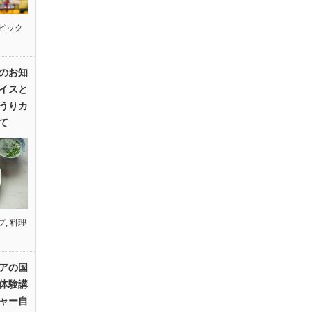
ピック
のお知
イスと
うりカ
て
プ
,
料理
アの国
体験講
ャー自