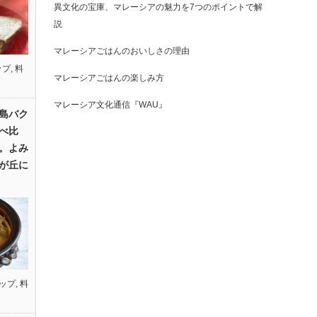
異文化の宝庫、マレーシアの魅力を7つのポイントで解
説
マレーシアごはんのおいしさの理由
ップ
,
料
マレーシアごはんの楽しみ方
マレーシア文化通信『WAU』
島バク
べ比
。よみ
が丘に
ップ
,
料