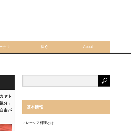
ーナル
探Ｑ
About
「カヤト
気分」
基本情報
自由が
マレーシア料理とは