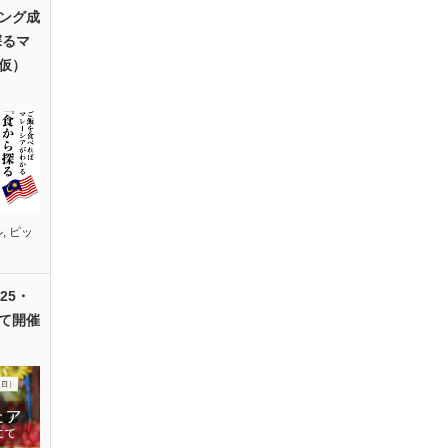
ング成
探るマ
仮）
ル
,
ピッ
25・
て開催