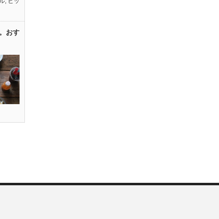
ル
,
ピッ
。おす