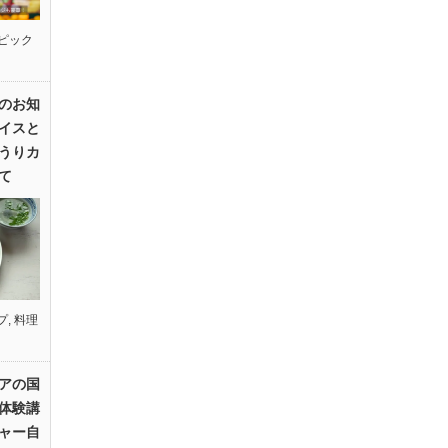
ピック
のお知
イスと
うりカ
て
プ
,
料理
アの国
体験講
ャー自