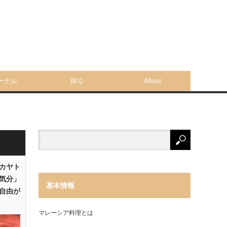
ーナル
探Ｑ
About
「カヤト
気分」
基本情報
自由が
マレーシア料理とは