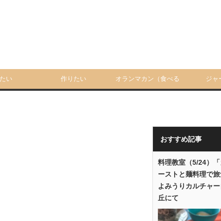
たい
作りたい
オランマカン（食べる
ジャ
人）
おすすめ記事
料理教室（5/24）
ーストと麺料理で旅
よみうりカルチャー
丘にて