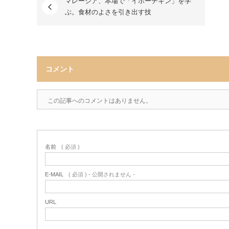
マレーシア、本場で「イポーチキン」を学
ぶ。食材のよさを引き出す技
コメント
この記事へのコメントはありません。
名前
( 必須 )
E-MAIL
( 必須 ) - 公開されません -
URL