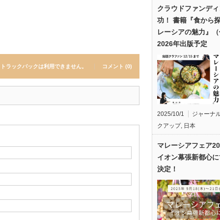
クラウドファンディ
功！ 書籍『食から
レーシアの魅力』（
2026年出版予定
トラックバックは利用できません。
コメント (0)
2025/10/1
ジャーナ
クアップ
,
日本
マレーシアフェア20
イオン幕張新都心に
決定！