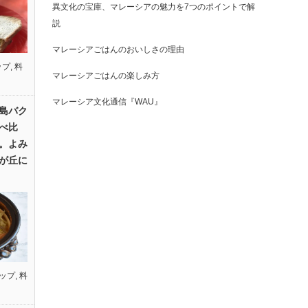
異文化の宝庫、マレーシアの魅力を7つのポイントで解
説
マレーシアごはんのおいしさの理由
ップ
,
料
マレーシアごはんの楽しみ方
マレーシア文化通信『WAU』
島バク
べ比
。よみ
が丘に
ップ
,
料