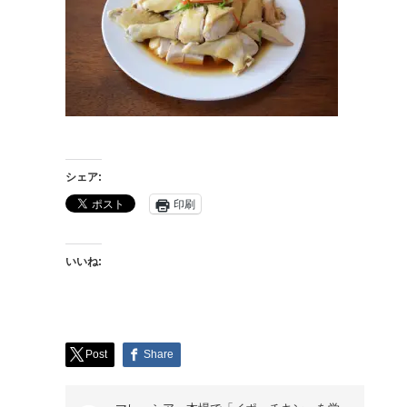
シェア:
印刷
いいね:
Post
Share