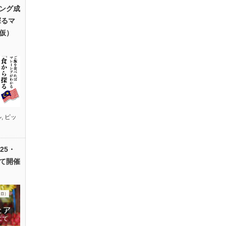
ング成
探るマ
仮）
ル
,
ピッ
25・
て開催