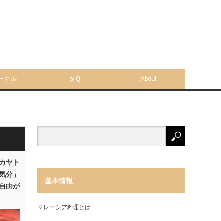
ーナル
探Ｑ
About
「カヤト
気分」
基本情報
自由が
マレーシア料理とは