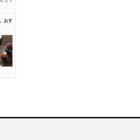
ル
,
ピッ
。おす