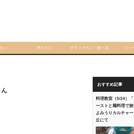
たい
作りたい
オランマカン（食べる
ジャ
人）
おすすめ記事
さん
料理教室（5/24）
ーストと麺料理で旅
よみうりカルチャー
丘にて