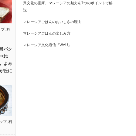
異文化の宝庫、マレーシアの魅力を7つのポイントで解
説
マレーシアごはんのおいしさの理由
ップ
,
料
マレーシアごはんの楽しみ方
マレーシア文化通信『WAU』
島バク
べ比
。よみ
が丘に
ップ
,
料