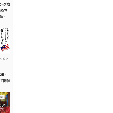
ング成
探るマ
仮）
ル
,
ピッ
25・
て開催