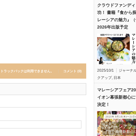
クラウドファンディ
功！ 書籍『食から
レーシアの魅力』（
2026年出版予定
2025/10/1
ジャーナ
トラックバックは利用できません。
コメント (0)
クアップ
,
日本
マレーシアフェア20
イオン幕張新都心に
決定！