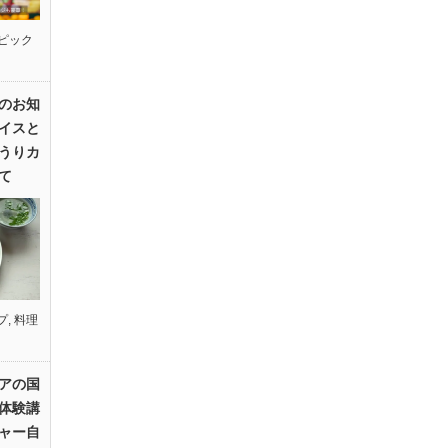
ピック
のお知
イスと
うりカ
て
プ
,
料理
アの国
体験講
ャー自