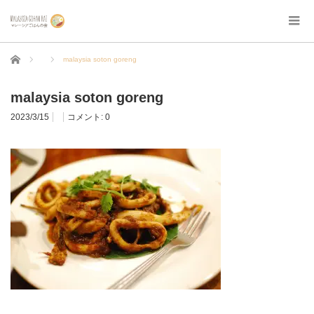
ホーム
malaysia soton goreng
malaysia soton goreng
2023/3/15
コメント:
0