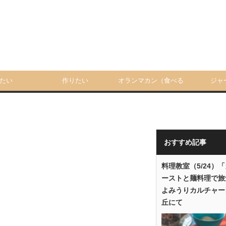
たい
作りたい
オランマカン（食べる
ジャ
人）
おすすめ記事
料理教室（5/24）
ーストと麺料理で旅
よみうりカルチャー
丘にて