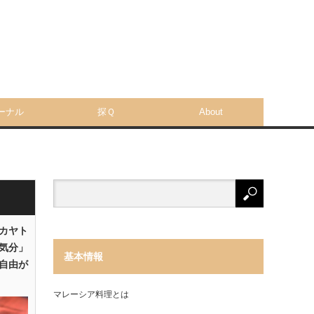
ーナル
探Ｑ
About
「カヤト
気分」
基本情報
自由が
マレーシア料理とは