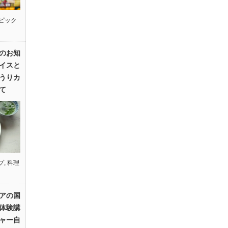
ピック
のお知
イスと
うりカ
て
プ
,
料理
アの国
体験講
ャー自