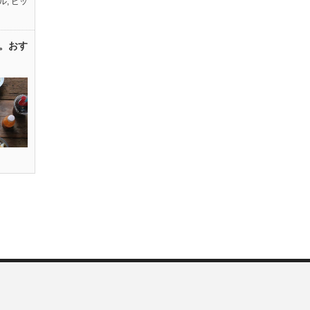
ル
,
ピッ
。おす