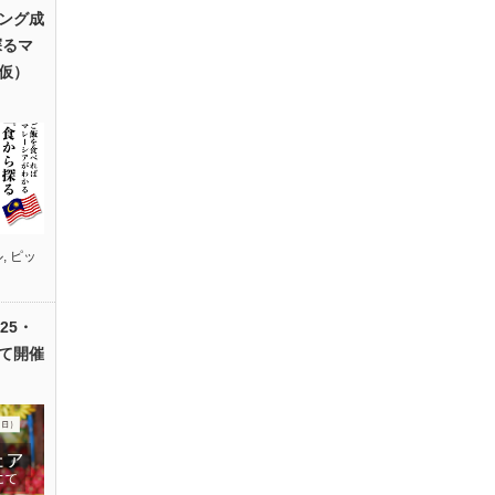
ング成
探るマ
仮）
ル
,
ピッ
25・
て開催