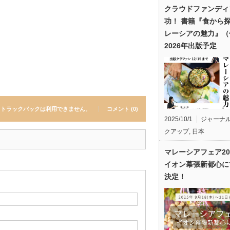
クラウドファンディ
功！ 書籍『食から
レーシアの魅力』（
2026年出版予定
トラックバックは利用できません。
コメント (0)
2025/10/1
ジャーナ
クアップ
,
日本
マレーシアフェア20
イオン幕張新都心に
決定！