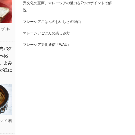
異文化の宝庫、マレーシアの魅力を7つのポイントで解
説
マレーシアごはんのおいしさの理由
ップ
,
料
マレーシアごはんの楽しみ方
マレーシア文化通信『WAU』
島バク
べ比
。よみ
が丘に
ップ
,
料