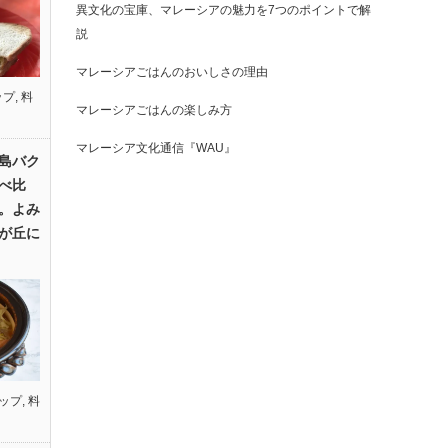
異文化の宝庫、マレーシアの魅力を7つのポイントで解
説
マレーシアごはんのおいしさの理由
ップ
,
料
マレーシアごはんの楽しみ方
マレーシア文化通信『WAU』
島バク
べ比
。よみ
が丘に
ップ
,
料