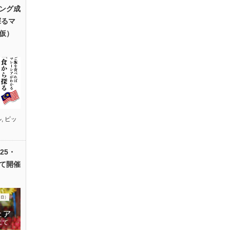
ング成
探るマ
仮）
ル
,
ピッ
25・
て開催