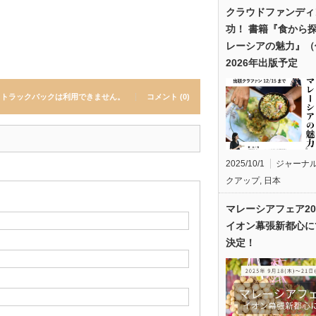
クラウドファンディ
功！ 書籍『食から
レーシアの魅力』（
2026年出版予定
トラックバックは利用できません。
コメント (0)
2025/10/1
ジャーナ
クアップ
,
日本
マレーシアフェア20
イオン幕張新都心に
決定！