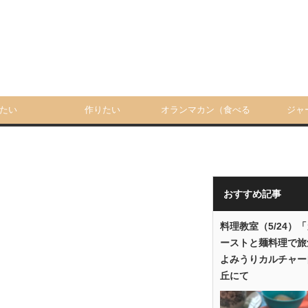
たい
作りたい
オランマカン（食べる
ジャ
人）
おすすめ記事
料理教室（5/24）
ーストと麺料理で旅
よみうりカルチャー
丘にて