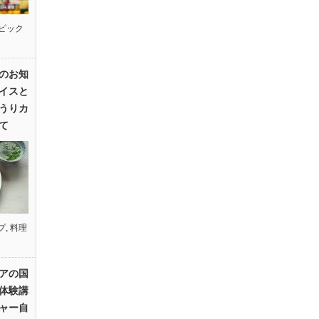
ピック
のお知
イスと
うりカ
て
プ
,
料理
アの国
体験講
ャー自