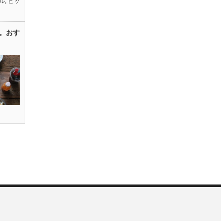
ル
,
ピッ
。おす