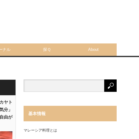
ーナル
探Ｑ
About
「カヤト
気分」
基本情報
自由が
マレーシア料理とは