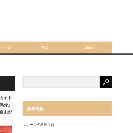
ーナル
探Ｑ
About
「カヤト
気分」
基本情報
自由が
マレーシア料理とは