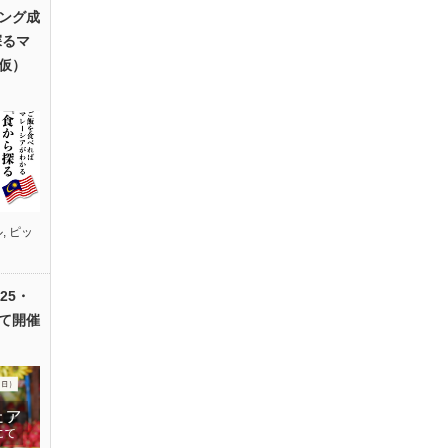
ング成
探るマ
仮）
ル
,
ピッ
25・
て開催