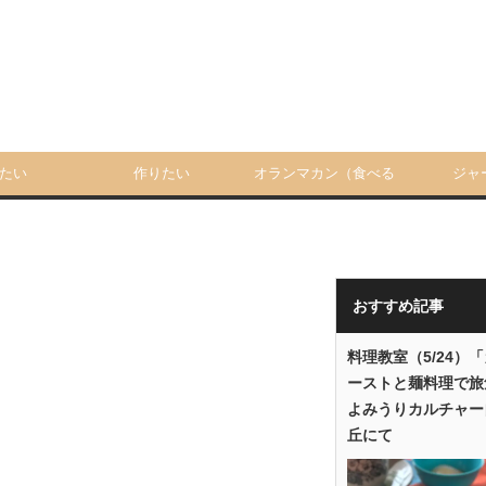
たい
作りたい
オランマカン（食べる
ジャ
人）
おすすめ記事
料理教室（5/24）
ーストと麺料理で旅
よみうりカルチャー
丘にて