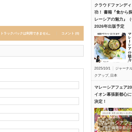
クラウドファンディ
功！ 書籍『食から
レーシアの魅力』（
2026年出版予定
トラックバックは利用できません。
コメント (0)
2025/10/1
ジャーナ
クアップ
,
日本
マレーシアフェア20
イオン幕張新都心に
決定！