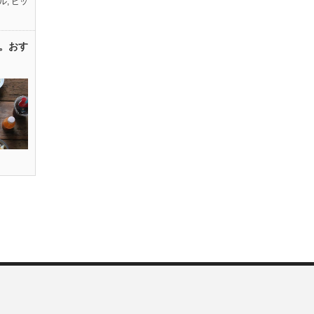
ル
,
ピッ
。おす