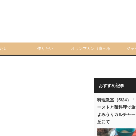
たい
作りたい
オランマカン（食べる
ジャ
人）
おすすめ記事
料理教室（5/24）
ーストと麺料理で旅
よみうりカルチャー
丘にて