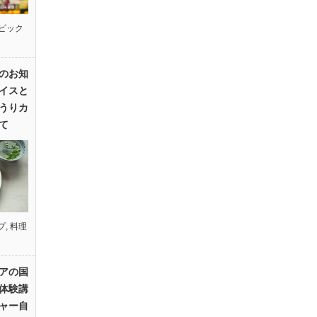
ピック
のお知
イスと
うりカ
て
プ
,
料理
アの国
体験講
ャー自