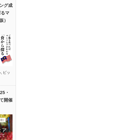
ング成
探るマ
仮）
ル
,
ピッ
25・
て開催