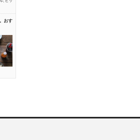
ル
,
ピッ
。おす