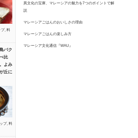
異文化の宝庫、マレーシアの魅力を7つのポイントで解
説
マレーシアごはんのおいしさの理由
ップ
,
料
マレーシアごはんの楽しみ方
マレーシア文化通信『WAU』
島バク
べ比
。よみ
が丘に
ップ
,
料