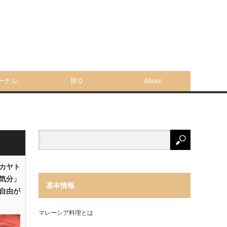
ーナル
探Ｑ
About
「カヤト
気分」
基本情報
自由が
マレーシア料理とは