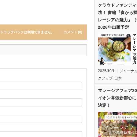
クラウドファンディ
功！ 書籍『食から
レーシアの魅力』（
2026年出版予定
トラックバックは利用できません。
コメント (0)
2025/10/1
ジャーナ
クアップ
,
日本
マレーシアフェア20
イオン幕張新都心に
決定！