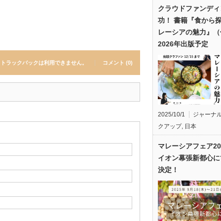
クラウドファンディ
功！ 書籍『食から
レーシアの魅力』（
2026年出版予定
トラックバックは利用できません。
コメント (0)
2025/10/1
ジャーナ
クアップ
,
日本
マレーシアフェア20
イオン幕張新都心に
決定！