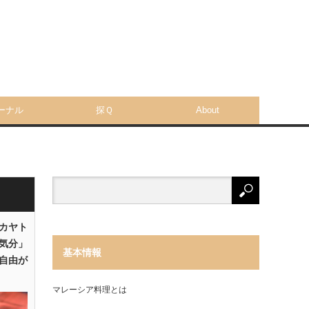
ーナル
探Ｑ
About
「カヤト
気分」
基本情報
自由が
マレーシア料理とは