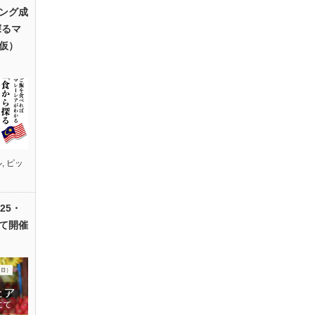
ング成
探るマ
仮）
ル
,
ピッ
25・
て開催