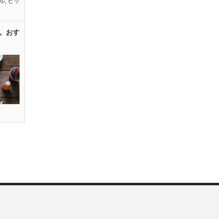
ル
,
ピッ
。おす