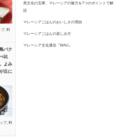
異文化の宝庫、マレーシアの魅力を7つのポイントで解
説
マレーシアごはんのおいしさの理由
ップ
,
料
マレーシアごはんの楽しみ方
マレーシア文化通信『WAU』
島バク
べ比
。よみ
が丘に
ップ
,
料