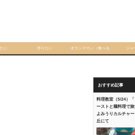
たい
作りたい
オランマカン（食べる
ジャ
人）
おすすめ記事
料理教室（5/24）
ーストと麺料理で旅
よみうりカルチャー
丘にて