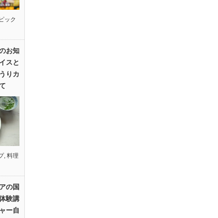
ピック
のお知
イスと
うりカ
て
プ
,
料理
アの国
体験講
ャー自